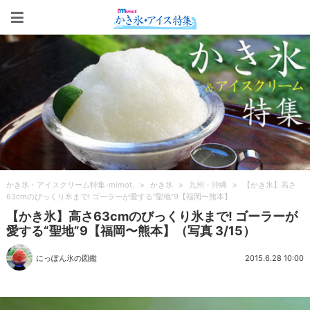
かき氷・アイスクリーム特集-m
かき氷・アイスクリーム特集-mimot.
>
かき氷
>
九州・沖縄
>
【かき氷】高さ
63cmのびっくり氷まで! ゴーラーが愛する“聖地”9【福岡〜熊本】
【かき氷】高さ63cmのびっくり氷まで! ゴーラーが
愛する“聖地”9【福岡〜熊本】（写真 3/15）
にっぽん氷の図鑑
2015.6.28 10:00