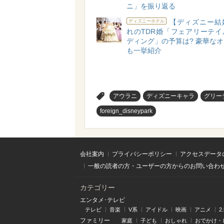
ニ」を振り返る
【ディズニー結
ディズニーホテル
れのTDR婚「フェアリーテイ
ディング」の予算は? 豪華な
も一挙紹介
>
アウラニ
ディズニーキャラ
グリー
foreign_disneypark
会社案内
プライバシーポリシー
アクセスデータ
一般の読者の方・ユーザーの方からのお問い合わ
カテゴリー
エンタメ･テレビ
テレビ
音楽
V系
アイドル
映画
アニメ
2
ファミリー
家庭
子ども
おしゃれ
おでかけ・