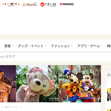
総研 ディズニー特集
mimot.
うまいめし
うまいパン
うまい肉
Medery.
ズニー特集 -ウレぴあ総研
音楽
グッズ・イベント
ファッション
アプリ・ゲーム
特
ョンクラブ
人
1
>
>
海外パーク
2