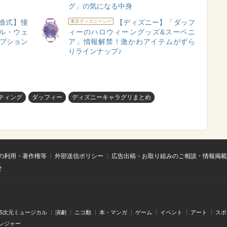
グ」の気になる中身
婚式】憧
【ディズニー】「ダッフ
東京ディズニーシー
ル・ウェ
ィーのハロウィーングッズ&スーベニ
オプション
ア」情報解禁！激かわアイテムがずら
りラインナップ♪
ティング
ダッフィー
ディズニーキャラグリまとめ
の利用・著作権等
外部送信ポリシー
広告出稿・お取り組みのご相談・情報掲載
せ
.5次元ミュージカル
演劇
ニコ動
本・マンガ
ゲーム
イベント
アート
スポ
レジャー