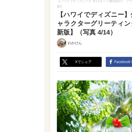
【ハワイでディズニー】全11キャラ徹底紹介!「アウ
版】
【ハワイでディズニー】全
ャラクターグリーティング
新版】（写真 4/14）
わかけん
Xでシェア
Faceboo