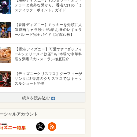
【海外ディズニー】TDSタワー・オブ・
テラーと意外な繋がり。香港だけの「ミ
スティック・ポイント」ガイド
【香港ディズニー】ミッキーを先頭に人
気映画キャラ続々登場! お昼のレギュラ
ーパレード完全ガイド【写真35枚】
【香港ディズニー】可愛すぎ “ダッフィ
ー&シェリーメイ飲茶” も! 本場で中華料
理を満喫 2大レストラン徹底紹介
【ディズニークリスマス】グーフィーが
サンタに! 香港のクリスマスではキャッ
スルショーも開催
続きを読み込む
ーシャルアカウント
X
RSS