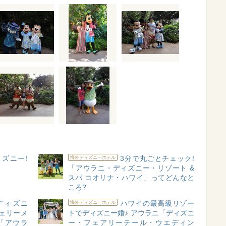
ズニー!
3分で丸ごとチェック!
海外ディズニーホテル
「アウラニ・ディズニー・リゾート &
スパ コオリナ・ハワイ」ってどんなと
ころ?
ディズニ
ハワイの最高級リゾー
海外ディズニーホテル
ェリーメ
トでディズニー婚♪ アウラニ「ディズニ
年の「アウラ
ー・フェアリーテール・ウエディン