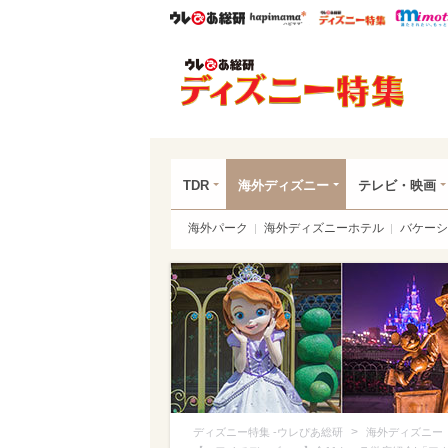
ウレぴあ総研
ハピママ*
ウレぴあ
ディ
TDR
海外ディズニー
テレビ・映画
海外パーク
海外ディズニーホテル
バケーシ
>
ディズニー特集 -ウレぴあ総研
海外ディズニー