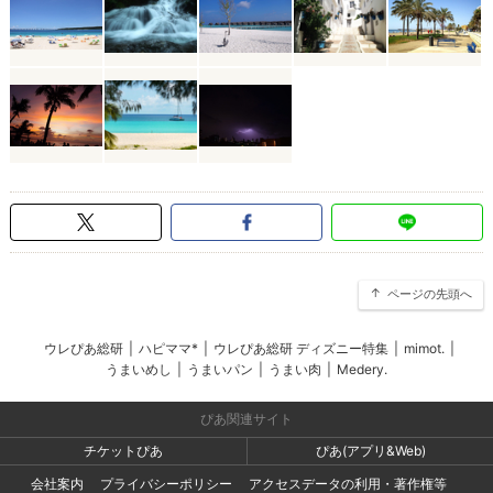
ページの先頭へ
ウレぴあ総研
|
ハピママ*
|
ウレぴあ総研 ディズニー特集
|
mimot.
|
うまいめし
|
うまいパン
|
うまい肉
|
Medery.
ぴあ関連サイト
チケットぴあ
ぴあ(アプリ&Web)
会社案内
プライバシーポリシー
アクセスデータの利用・著作権等