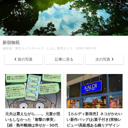
新宿御苑
撮影者：東京カメラガールズ・しおん 愛用カメラ：SONY NEX-F6
前の写真
記事に戻る
次の写真