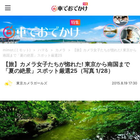
車でおでかけ特集
mimot.(ミモット)
>
ハマる
>
カメラ
>
【旅】カメラ女子たちが惚れた! 東京から
南国まで「夏の絶景」スポット厳選25
【旅】カメラ女子たちが惚れた! 東京から南国まで
「夏の絶景」スポット厳選25（写真 1/28）
東京カメラガールズ
2015.8.19 17:30