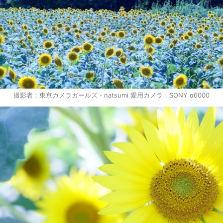
撮影者：東京カメラガールズ・natsumi 愛用カメラ：SONY α6000