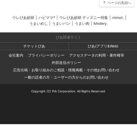
ページの先頭へ
ウレぴあ総研
|
ハピママ*
|
ウレぴあ総研 ディズニー特集
|
mimot.
|
うまいめし
|
うまいパン
|
うまい肉
|
Medery.
ぴあ関連サイト
チケットぴあ
ぴあ(アプリ&Web)
会社案内
プライバシーポリシー
アクセスデータの利用・著作権等
外部送信ポリシー
広告出稿・お取り組みのご相談・情報掲載・その他お問い合わせ
一般の読者の方・ユーザーの方からのお問い合わせ
Copyright (C) PIA Corporation. All Rights Reserved.