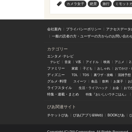
>
カメラ女子
絶景
旅行
ミモット
会社案内
プライバシーポリシー
アクセスデータ
一般の読者の方・ユーザーの方からのお問い合わ
カテゴリー
エンタメ･テレビ
テレビ
音楽
V系
アイドル
映画
アニメ
2
ファミリー
家庭
子ども
おしゃれ
おでかけ・
ディズニー
TDL
TDS
裏ワザ・攻略
混雑予想
グルメ･料理
スイーツ
食品
飲料
お菓子
お
ライフスタイル
生活・ライフハック
お金
おで
特集
・
連載
・
まとめ
特集『おいしいウチごはん』
ぴあ関連サイト
チケットぴあ
ぴあ(アプリ&Web)
BOOKぴあ
Copyright (C) PIA Corporation. All Rights Reserved.