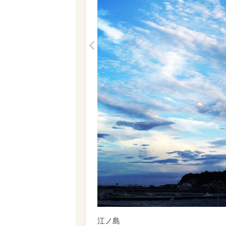
<
江ノ島