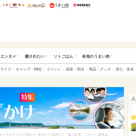
総研 ディズニー特集
mimot.
うまいめし
うまいパン
うまい肉
Medery.
おでかけ特集
・エンタメ
癒されたい
ソトごはん
各地のうまい肉
ライブ
キャンプ・BBQ
イベント
温泉・宿泊
商品・グッズ
安心・安全
人
1
カメラ女子たちが惚れた! 東京から南国まで「夏の絶景」スポット厳選25