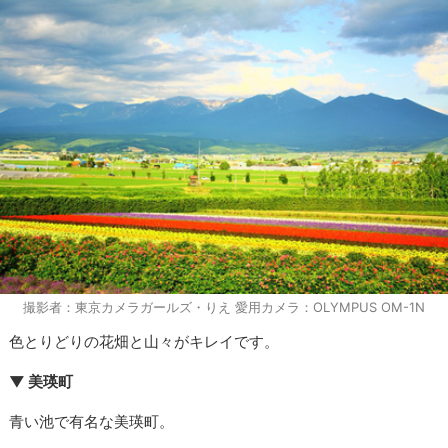
撮影者：東京カメラガールズ・りえ 愛用カメラ：OLYMPUS OM-1N
色とりどりの花畑と山々がキレイです。
▼ 美瑛町
青い池で有名な美瑛町。