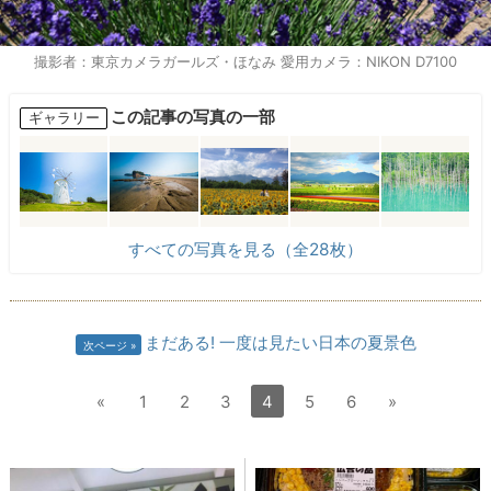
撮影者：東京カメラガールズ・ほなみ 愛用カメラ：NIKON D7100
この記事の写真の一部
ギャラリー
すべての写真を見る（全28枚）
まだある! 一度は見たい日本の夏景色
次ページ
«
1
2
3
4
5
6
»