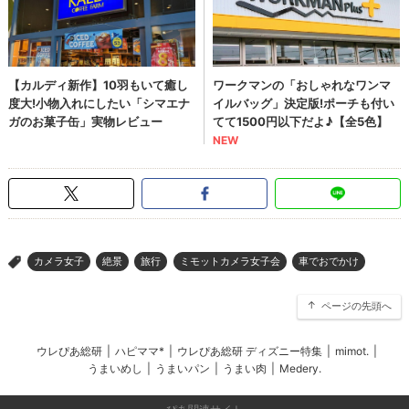
カメラ女子
絶景
旅行
ミモットカメラ女子会
車でおでかけ
>
ページの先頭へ
ウレぴあ総研
|
ハピママ*
|
ウレぴあ総研 ディズニー特集
|
mimot.
|
うまいめし
|
うまいパン
|
うまい肉
|
Medery.