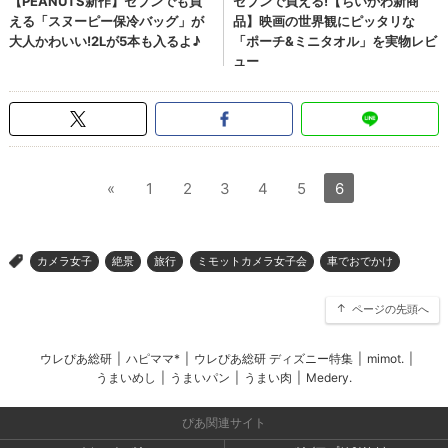
«
1
2
3
4
5
6
カメラ女子
絶景
旅行
ミモットカメラ女子会
車でおでかけ
>
ページの先頭へ
ウレぴあ総研
|
ハピママ*
|
ウレぴあ総研 ディズニー特集
|
mimot.
|
うまいめし
|
うまいパン
|
うまい肉
|
Medery.
ぴあ関連サイト