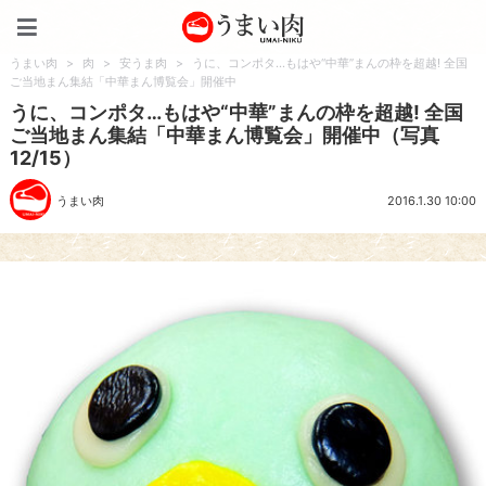
うまい肉
うまい肉
>
肉
>
安うま肉
>
うに、コンポタ…もはや“中華”まんの枠を超越! 全国
ご当地まん集結「中華まん博覧会」開催中
うに、コンポタ…もはや“中華”まんの枠を超越! 全国
ご当地まん集結「中華まん博覧会」開催中（写真
12/15）
うまい肉
2016.1.30 10:00