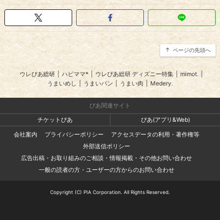
ページの先頭へ
ウレぴあ総研
|
ハピママ*
|
ウレぴあ総研 ディズニー特集
|
mimot.
|
うまいめし
|
うまいパン
|
うまい肉
|
Medery.
ぴあ関連サイト
チケットぴあ
ぴあ(アプリ&Web)
会社案内
プライバシーポリシー
アクセスデータの利用・著作権等
外部送信ポリシー
広告出稿・お取り組みのご相談・情報掲載・その他お問い合わせ
一般の読者の方・ユーザーの方からのお問い合わせ
Copyright (C) PIA Corporation. All Rights Reserved.