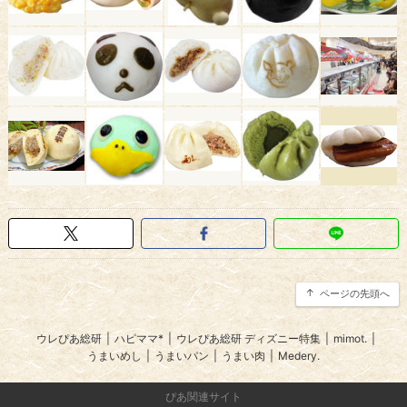
ページの先頭へ
ウレぴあ総研
|
ハピママ*
|
ウレぴあ総研 ディズニー特集
|
mimot.
|
うまいめし
|
うまいパン
|
うまい肉
|
Medery.
ぴあ関連サイト