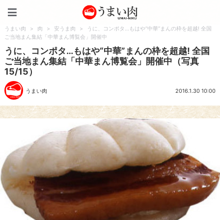
うまい肉
うまい肉
>
肉
>
安うま肉
>
うに、コンポタ…もはや“中華”まんの枠を超越! 全国
ご当地まん集結「中華まん博覧会」開催中
うに、コンポタ…もはや“中華”まんの枠を超越! 全国
ご当地まん集結「中華まん博覧会」開催中（写真
15/15）
うまい肉
2016.1.30 10:00