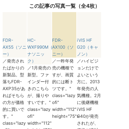
この記事の写真一覧（全4枚）
FDR-
HC-
FDR-
iVIS HF
AX55（ソニ
WXF990M（パ
AX100（ソ
G20（キャ
ー）
ナソニッ
ニー）
ノン）
／発売され
ク）
／一昨年発
／ハイビジ
たばかりの
／1月発売の
売の機種で
ョンだけで
新製品。型
新型。ファ
すが、画質
よいという
落ちFDR-
インダー付
的には断ト
方に。2013
AXP35があ
きのこちら
ツです。"
年発売の人
ればそちら
が、撮りや
class="lazy
気機種。2月
の方が価格
すいです。"
ofi"
に後継機種
的に買いで
class="lazy
width="112"
iVIS HF
す。"
ofi"
height="75">
G40が発売
class="lazy
width="112"
されたが、