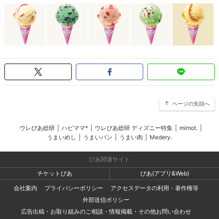
ページの先頭へ
ウレぴあ総研
|
ハピママ*
|
ウレぴあ総研 ディズニー特集
|
mimot.
|
うまいめし
|
うまいパン
|
うまい肉
|
Medery.
ぴあ関連サイト
チケットぴあ
ぴあ(アプリ&Web)
会社案内
プライバシーポリシー
アクセスデータの利用・著作権等
外部送信ポリシー
広告出稿・お取り組みのご相談・情報掲載・その他お問い合わせ