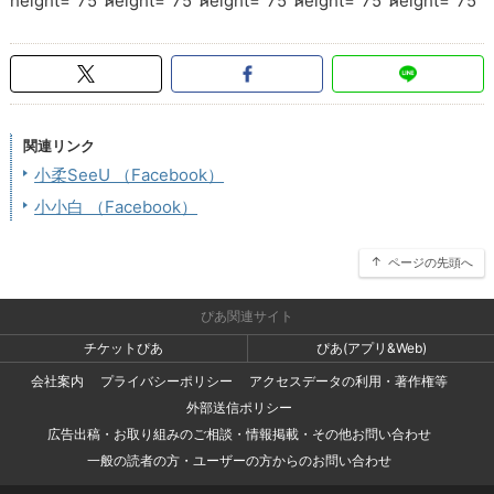
height="75">
height="75">
height="75">
height="75">
height="75">
関連リンク
小柔SeeU （Facebook）
小小白 （Facebook）
ページの先頭へ
ぴあ関連サイト
チケットぴあ
ぴあ(アプリ&Web)
会社案内
プライバシーポリシー
アクセスデータの利用・著作権等
外部送信ポリシー
広告出稿・お取り組みのご相談・情報掲載・その他お問い合わせ
一般の読者の方・ユーザーの方からのお問い合わせ