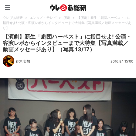
ウレぴあ総研（うれぴあ）
ウレぴあ総研
>
エンタメ・テレビ
>
演劇
>
【演劇】新生「劇団ハーベスト」に
括目せよ! 公演・客演レポからインタビューまで大特集【写真満載／動画メッセージあ
り】
【演劇】新生「劇団ハーベスト」に括目せよ! 公演・
客演レポからインタビューまで大特集【写真満載／
動画メッセージあり】（写真 13/17）
鈴木 妄想
2016.8.1 15:00