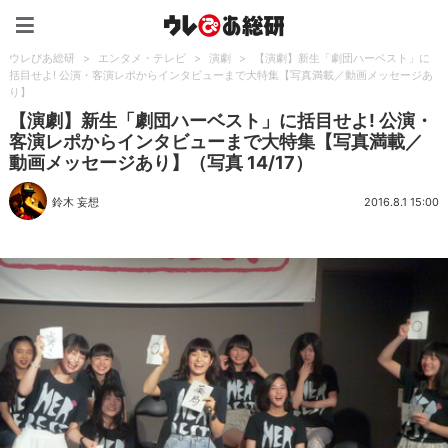
ウレぴあ総研（うれぴあ）
ウレぴあ総研
>
エンタメ・テレビ
>
演劇
>
【演劇】新生「劇団ハーベスト」に
括目せよ! 公演・客演レポからインタビューまで大特集【写真満載／動画メッセージあ
り】
【演劇】新生「劇団ハーベスト」に括目せよ! 公演・
客演レポからインタビューまで大特集【写真満載／
動画メッセージあり】（写真 14/17）
鈴木 妄想
2016.8.1 15:00