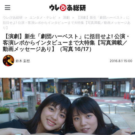
ウレぴあ総研（うれぴあ）
ウレぴあ総研
>
エンタメ・テレビ
>
演劇
>
【演劇】新生「劇団ハーベスト」に
括目せよ! 公演・客演レポからインタビューまで大特集【写真満載／動画メッセージあ
り】
【演劇】新生「劇団ハーベスト」に括目せよ! 公演・
客演レポからインタビューまで大特集【写真満載／
動画メッセージあり】（写真 16/17）
鈴木 妄想
2016.8.1 15:00