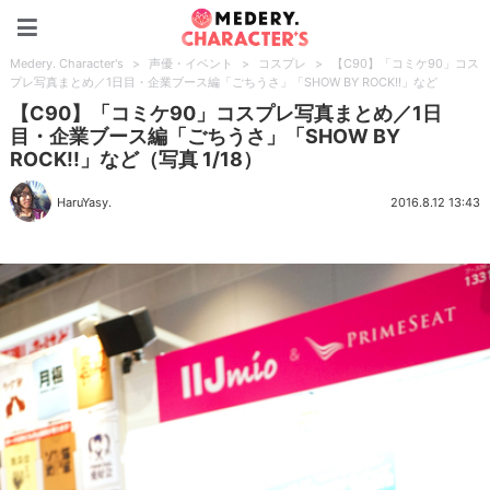
Medery. Character's
Medery. Character's
>
声優・イベント
>
コスプレ
>
【C90】「コミケ90」コス
プレ写真まとめ／1日目・企業ブース編「ごちうさ」「SHOW BY ROCK!!」など
【C90】「コミケ90」コスプレ写真まとめ／1日
目・企業ブース編「ごちうさ」「SHOW BY
ROCK!!」など（写真 1/18）
HaruYasy.
2016.8.12 13:43