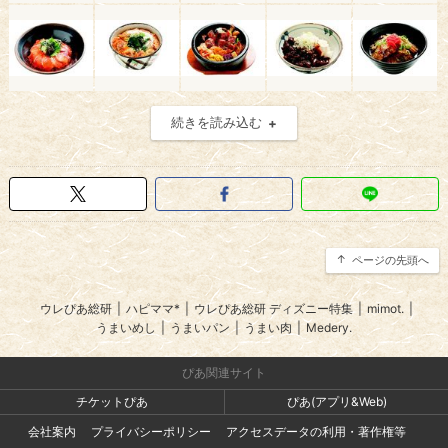
続きを読み込む
ページの先頭へ
ウレぴあ総研
|
ハピママ*
|
ウレぴあ総研 ディズニー特集
|
mimot.
|
うまいめし
|
うまいパン
|
うまい肉
|
Medery.
ぴあ関連サイト
チケットぴあ
ぴあ(アプリ&Web)
会社案内
プライバシーポリシー
アクセスデータの利用・著作権等