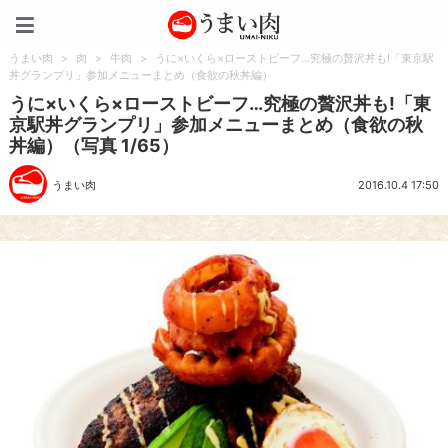
うまい肉
うまい肉
>
肉
>
牛肉
>
うに×いくら×ローストビーフ…究極の贅沢丼も!「東京駅
丼グランプリ」参加メニューまとめ（食欲の秋丼編）
うに×いくら×ローストビーフ…究極の贅沢丼も!「東
京駅丼グランプリ」参加メニューまとめ（食欲の秋
丼編）（写真 1/65）
うまい肉
2016.10.4 17:50