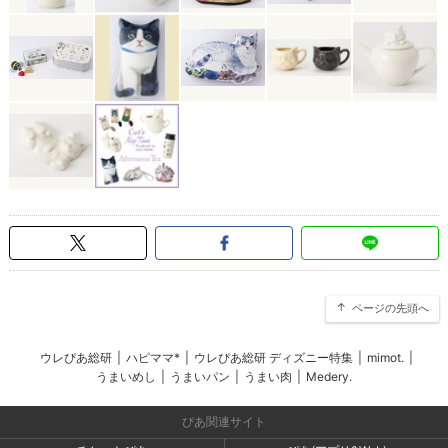
ページの先頭へ
ウレぴあ総研
|
ハピママ*
|
ウレぴあ総研 ディズニー特集
|
mimot.
|
うまいめし
|
うまいパン
|
うまい肉
|
Medery.
ぴあ関連サイト