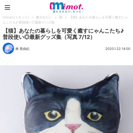
mimot.(ミモット)
mimot.(ミモット)
>
癒されたい
>
猫
>
【猫】あなたの暮らしを可愛く癒すにゃ
んこたち♪ 普段使い◎最新グッズ集
【猫】あなたの暮らしを可愛く癒すにゃんこたち♪
普段使い◎最新グッズ集（写真 7/12）
林 美由紀
2020.1.22 14:00