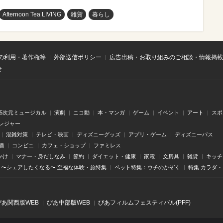
Afternoon Tea LIVING
雑貨
暮らし
の利用・著作権等
外部送信ポリシー
広告出稿・お取り組みのご相談・情報掲載
せ
.5次元ミュージカル
演劇
ニコ動
本・マンガ
ゲーム
イベント
アート
スポ
レジャー
混雑対策
テレビ・映画
ディズニーグッズ
アプリ・ゲーム
ディズニーパス
酒
コンビニ
カフェ・ショップ
ファミレス
かけ
マナー・身だしなみ
節約
ダイエット・健康
家電
文房具
雑貨
キッチ
〜シェアしたくなる〜 至福な体験・旅特集
ペット特集：ウチのかぞく
特集 カラダ
ぴあ関⻄版WEB
ぴあ中部版WEB
ぴあフィルムフェスティバル(PFF)