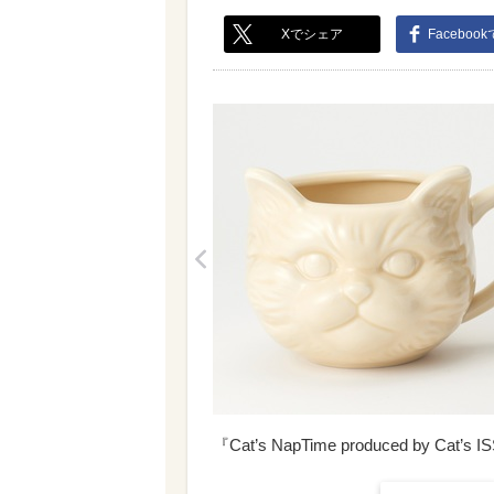
Xでシェア
Faceboo
<
『Cat’s NapTime produced by Ca