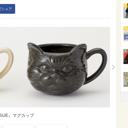
2
kでシェア
3
4
5
t’s ISSUE』マグカップ