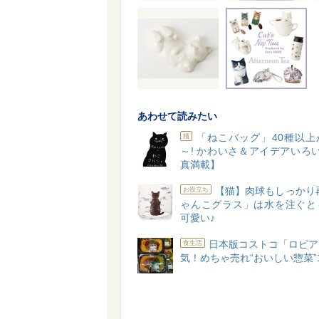
あわせて読みたい
「ねこバッグ」40種以上
猫
～! かわいさ＆アイデアいろ
真満載】
【猫】肉球もしっかり
お役立ち
ゃんこグラス」は水を注ぐと
可愛い♪
日本版コストコ「ロピア
食生活
気！めちゃ売れ“おいしい惣菜”