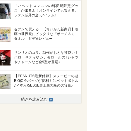
「パペットスンスンの郵便局限定グッ
ズ」が出るよ！オンラインでも買える、
ファン必見の全5アイテム♪
セブンで買える！【ちいかわ新商品】映
画の世界観にピッタリな「ポーチ＆ミニ
タオル」を実物レビュー
サンリオのコラボ新作がおとな可愛い！
ハローキティやシナモロールのTシャツ
やチャームなど全9型が登場♪
>
【PEANUTS最新付録】スヌーピーの超
BIG保冷バッグが便利！2Lペットボトル
が4本入るESSE史上最大級の大容量♪
続きを読み込む