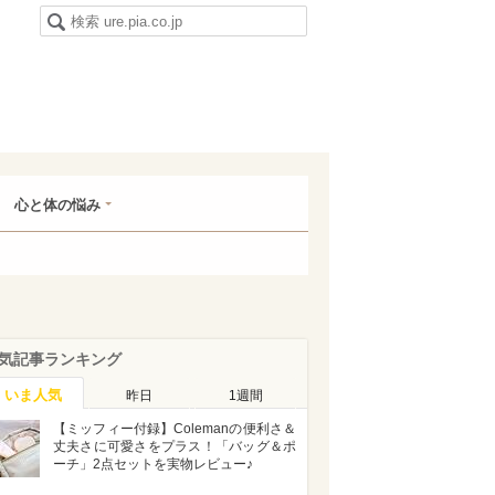
心と体の悩み
気記事ランキング
いま人気
昨日
1週間
【ミッフィー付録】Colemanの便利さ＆
丈夫さに可愛さをプラス！「バッグ＆ポ
ーチ」2点セットを実物レビュー♪