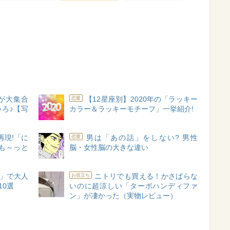
が大集合
【12星座別】2020年の「ラッキー
恋愛
いろ♪【写
カラー＆ラッキーモチーフ」一挙紹介!
再現!「に
男は「あの話」をしない? 男性
恋愛
も～っと
脳・女性脳の大きな違い
」で大人
ニトリでも買える！かさばらな
お役立ち
10選
いのに超涼しい「ターボハンディファ
ン」が凄かった（実物レビュー）