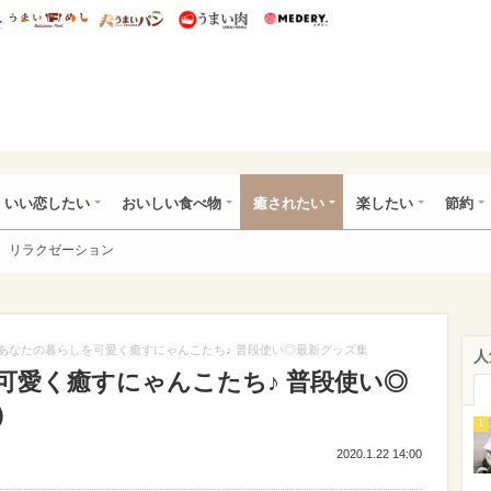
総研 ディズニー特集
mimot.
うまいめし
うまいパン
うまい肉
Medery.
ot.(ミモット)
いい恋したい
おいしい食べ物
癒されたい
楽したい
節約
リラクゼーション
あなたの暮らしを可愛く癒すにゃんこたち♪ 普段使い◎最新グッズ集
人
可愛く癒すにゃんこたち♪ 普段使い◎
）
1
2020.1.22 14:00