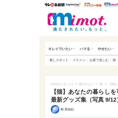
ウレぴあ総研
ハピママ*
ウレぴあ
mim
キレイでいたい
ハマる
やせたい
癒しスポット
イケメン
お家で楽しむ
猫
>
>
>
mimot.(ミモット)
癒されたい
猫
【猫】
【猫】あなたの暮らしを
最新グッズ集（写真 9/12
林 美由紀