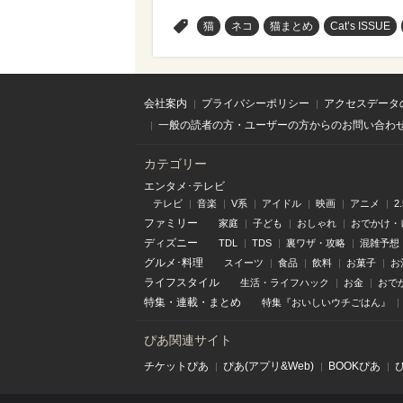
>
猫
ネコ
猫まとめ
Cat’s ISSUE
会社案内
プライバシーポリシー
アクセスデータ
一般の読者の方・ユーザーの方からのお問い合わ
カテゴリー
エンタメ･テレビ
テレビ
音楽
V系
アイドル
映画
アニメ
2
ファミリー
家庭
子ども
おしゃれ
おでかけ・
ディズニー
TDL
TDS
裏ワザ・攻略
混雑予想
グルメ･料理
スイーツ
食品
飲料
お菓子
お
ライフスタイル
生活・ライフハック
お金
おで
特集
・
連載
・
まとめ
特集『おいしいウチごはん』
ぴあ関連サイト
チケットぴあ
ぴあ(アプリ&Web)
BOOKぴあ