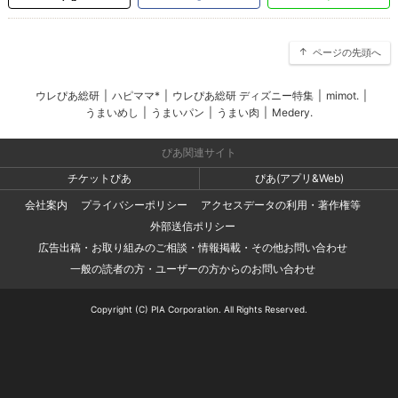
ページの先頭へ
ウレぴあ総研
|
ハピママ*
|
ウレぴあ総研 ディズニー特集
|
mimot.
|
うまいめし
|
うまいパン
|
うまい肉
|
Medery.
ぴあ関連サイト
チケットぴあ
ぴあ(アプリ&Web)
会社案内
プライバシーポリシー
アクセスデータの利用・著作権等
外部送信ポリシー
広告出稿・お取り組みのご相談・情報掲載・その他お問い合わせ
一般の読者の方・ユーザーの方からのお問い合わせ
Copyright (C) PIA Corporation. All Rights Reserved.