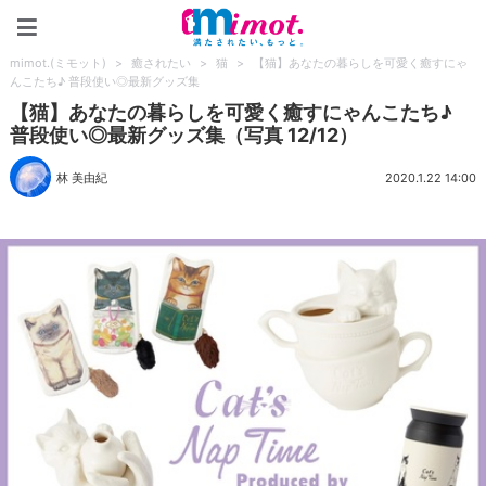
mimot.(ミモット)
mimot.(ミモット)
>
癒されたい
>
猫
>
【猫】あなたの暮らしを可愛く癒すにゃ
んこたち♪ 普段使い◎最新グッズ集
【猫】あなたの暮らしを可愛く癒すにゃんこたち♪
普段使い◎最新グッズ集（写真 12/12）
林 美由紀
2020.1.22 14:00