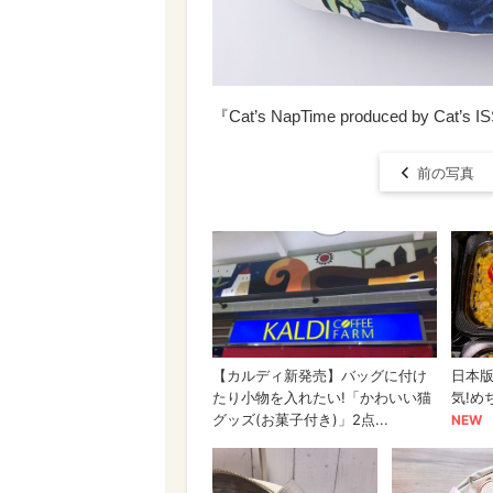
『Cat’s NapTime produced by Ca
前の写真