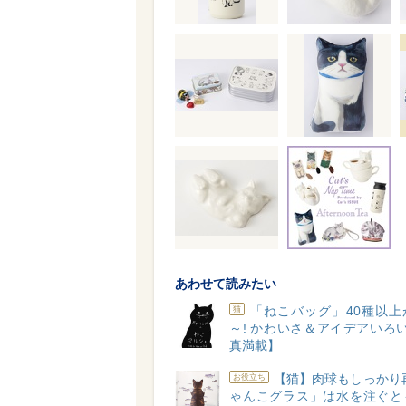
あわせて読みたい
「ねこバッグ」40種以上
猫
～! かわいさ＆アイデアいろ
真満載】
【猫】肉球もしっかり
お役立ち
ゃんこグラス」は水を注ぐと