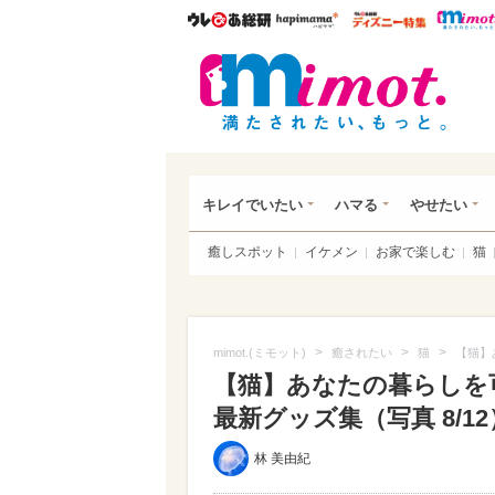
ウレぴあ総研
ハピママ*
ウレぴあ
mim
キレイでいたい
ハマる
やせたい
癒しスポット
イケメン
お家で楽しむ
猫
>
>
>
mimot.(ミモット)
癒されたい
猫
【猫】
【猫】あなたの暮らしを
最新グッズ集（写真 8/12
林 美由紀