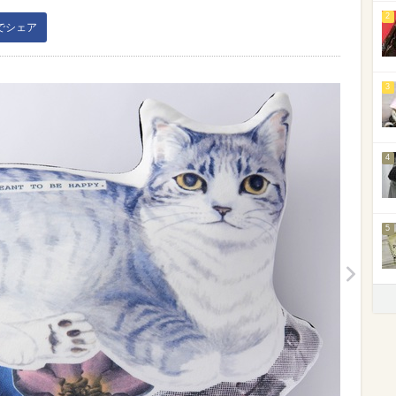
2
kでシェア
3
4
5