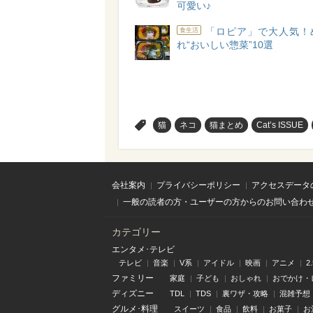
可愛い♪
「ロピア」で大人気！
食生活
れ“おいしい惣菜”10選
>
猫
ネコ
猫まとめ
Cat’s ISSUE
会社案内
プライバシーポリシー
アクセスデータ
一般の読者の方・ユーザーの方からのお問い合わ
カテゴリー
エンタメ･テレビ
テレビ
音楽
V系
アイドル
映画
アニメ
2
ファミリー
家庭
子ども
おしゃれ
おでかけ・
ディズニー
TDL
TDS
裏ワザ・攻略
混雑予想
グルメ･料理
スイーツ
食品
飲料
お菓子
お