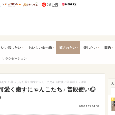
総研 ディズニー特集
mimot.
うまいめし
うまいパン
うまい肉
Medery.
ot.(ミモット)
いい恋したい
おいしい食べ物
癒されたい
楽したい
節約
リラクゼーション
あなたの暮らしを可愛く癒すにゃんこたち♪ 普段使い◎最新グッズ集
人
可愛く癒すにゃんこたち♪ 普段使い◎
）
1
2020.1.22 14:00