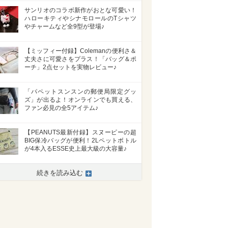
サンリオのコラボ新作がおとな可愛い！
ハローキティやシナモロールのTシャツ
やチャームなど全9型が登場♪
【ミッフィー付録】Colemanの便利さ＆
丈夫さに可愛さをプラス！「バッグ＆ポ
ーチ」2点セットを実物レビュー♪
「パペットスンスンの郵便局限定グッ
ズ」が出るよ！オンラインでも買える、
ファン必見の全5アイテム♪
【PEANUTS最新付録】スヌーピーの超
BIG保冷バッグが便利！2Lペットボトル
が4本入るESSE史上最大級の大容量♪
>
続きを読み込む