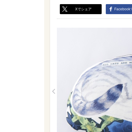
Xでシェア
Faceboo
<