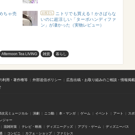
めちゃ売
ニトリでも買える！かさばらな
お役立ち
いのに超涼しい「ターボハンディファ
ン」が凄かった（実物レビュー）
Afternoon Tea LIVING
雑貨
暮らし
の利用・著作権等
外部送信ポリシー
広告出稿・お取り組みのご相談・情報掲載
せ
.5次元ミュージカル
演劇
ニコ動
本・マンガ
ゲーム
イベント
アート
スポ
レジャー
混雑対策
テレビ・映画
ディズニーグッズ
アプリ・ゲーム
ディズニーパス
酒
コンビニ
カフェ・ショップ
ファミレス