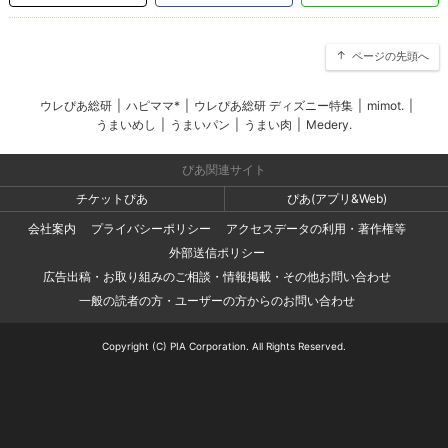
ページの先頭へ
ウレぴあ総研
|
ハピママ*
|
ウレぴあ総研 ディズニー特集
|
mimot.
|
うまいめし
|
うまいパン
|
うまい肉
|
Medery.
ぴあ関連サイト
チケットぴあ
ぴあ(アプリ&Web)
会社案内
プライバシーポリシー
アクセスデータの利用・著作権等
外部送信ポリシー
広告出稿・お取り組みのご相談・情報掲載・その他お問い合わせ
一般の読者の方・ユーザーの方からのお問い合わせ
Copyright (C) PIA Corporation. All Rights Reserved.