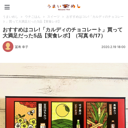
うまいめし
うまいめし
>
ウチごはん
>
スイーツ
>
おすすめはコレ!「カルディのチョコレー
ト」買って大満足だった5品【実食レポ】
おすすめはコレ!「カルディのチョコレート」買って
大満足だった5品【実食レポ】（写真 6/17）
冨寿 幸子
2020.2.19 18:00