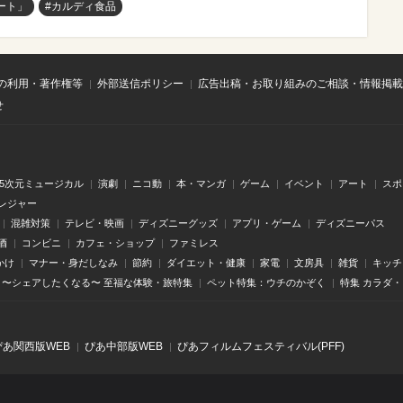
ート」
#カルディ食品
の利用・著作権等
外部送信ポリシー
広告出稿・お取り組みのご相談・情報掲載
せ
.5次元ミュージカル
演劇
ニコ動
本・マンガ
ゲーム
イベント
アート
スポ
レジャー
混雑対策
テレビ・映画
ディズニーグッズ
アプリ・ゲーム
ディズニーパス
酒
コンビニ
カフェ・ショップ
ファミレス
かけ
マナー・身だしなみ
節約
ダイエット・健康
家電
文房具
雑貨
キッチ
〜シェアしたくなる〜 至福な体験・旅特集
ペット特集：ウチのかぞく
特集 カラダ
ぴあ関⻄版WEB
ぴあ中部版WEB
ぴあフィルムフェスティバル(PFF)