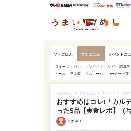
ウレぴあ総研
ハピママ*
ウレぴあ
うま
ソトごはん
ウチごはん
イベントご
スイーツ
パン
コンビニ
レシピ
調味料
ビール
日本酒
アルコール
コーヒー・茶
>
>
>
うまいめし
ウチごはん
スイーツ
おすす
おすすめはコレ!「カル
った5品【実食レポ】（写真 
冨寿 幸子