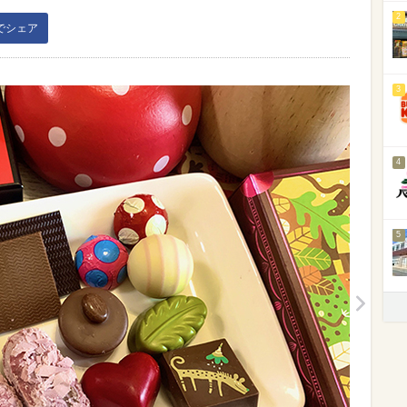
2
kでシェア
3
4
5