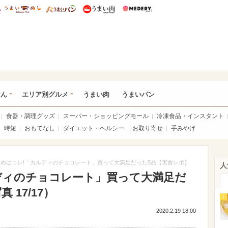
総研 ディズニー特集
mimot.
うまいめし
うまいパン
うまい肉
Medery.
いめし
はん
エリア別グルメ
うまい肉
うまいパン
食器・調理グッズ
スーパー・ショッピングモール
冷凍食品・インスタント
時短
おもてなし
ダイエット・ヘルシー
お取り寄せ
手みやげ
めはコレ!「カルディのチョコレート」買って大満足だった5品【実食レポ】
人
ディのチョコレート」買って大満足だ
17/17）
1
2020.2.19 18:00