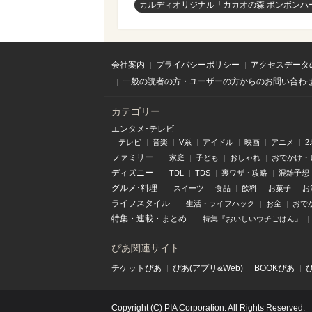
カルディオリジナル「カカオの森 ボンボンハ
会社案内
プライバシーポリシー
アクセスデータ
一般の読者の方・ユーザーの方からのお問い合わ
カテゴリー
エンタメ･テレビ
テレビ
音楽
V系
アイドル
映画
アニメ
2
ファミリー
家庭
子ども
おしゃれ
おでかけ・
ディズニー
TDL
TDS
裏ワザ・攻略
混雑予想
グルメ･料理
スイーツ
食品
飲料
お菓子
お
ライフスタイル
生活・ライフハック
お金
おで
特集
・
連載
・
まとめ
特集『おいしいウチごはん』
ぴあ関連サイト
チケットぴあ
ぴあ(アプリ&Web)
BOOKぴあ
Copyright (C) PIA Corporation. All Rights Reserved.