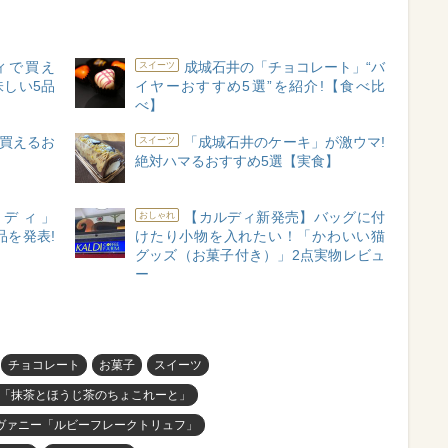
ィで買え
成城石井の「チョコレート」“バ
スイーツ
しい5品
イヤーおすすめ5選”を紹介!【食べ比
べ】
で買えるお
「成城石井のケーキ」が激ウマ!
スイーツ
絶対ハマるおすすめ5選【実食】
ディ」
【カルディ新発売】バッグに付
おしゃれ
品を発表!
けたり小物を入れたい！「かわいい猫
グッズ（お菓子付き）」2点実物レビュ
ー
チョコレート
お菓子
スイーツ
「抹茶とほうじ茶のちょこれーと」
ヴァニー「ルビーフレークトリュフ」