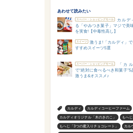
あわせて読みたい
カルデ
スーパー・ショッピングモール
る「やみつき菓子」マジで美味
を実食!【中毒性高し】
激うま!「カルディ」
スイーツ
すすめスイーツ5選
「カル
スーパー・ショッピングモール
で“絶対に食べるべき和菓子”5
激うま&オススメ♪
>
カルディ
カルディコーヒーファーム
カルディオリジナル「木のきのこ」
もへじ
もへじ「3つの蜜入りチョコレート」
カル