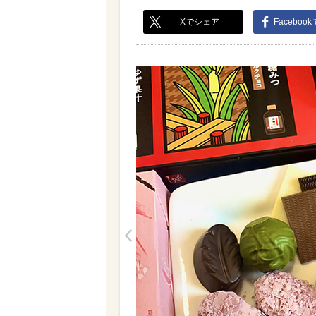
Xでシェア
Faceboo
<