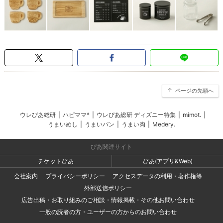
ページの先頭へ
ウレぴあ総研
|
ハピママ*
|
ウレぴあ総研 ディズニー特集
|
mimot.
|
うまいめし
|
うまいパン
|
うまい肉
|
Medery.
ぴあ関連サイト
チケットぴあ
ぴあ(アプリ&Web)
会社案内
プライバシーポリシー
アクセスデータの利用・著作権等
外部送信ポリシー
広告出稿・お取り組みのご相談・情報掲載・その他お問い合わせ
一般の読者の方・ユーザーの方からのお問い合わせ