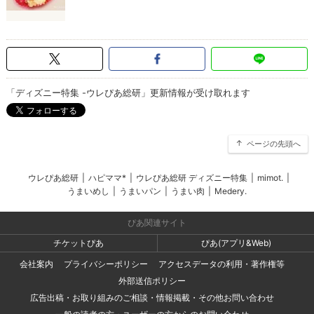
「ディズニー特集 -ウレぴあ総研」更新情報が受け取れます
ページの先頭へ
ウレぴあ総研
|
ハピママ*
|
ウレぴあ総研 ディズニー特集
|
mimot.
|
うまいめし
|
うまいパン
|
うまい肉
|
Medery.
ぴあ関連サイト
チケットぴあ
ぴあ(アプリ&Web)
会社案内
プライバシーポリシー
アクセスデータの利用・著作権等
外部送信ポリシー
広告出稿・お取り組みのご相談・情報掲載・その他お問い合わせ