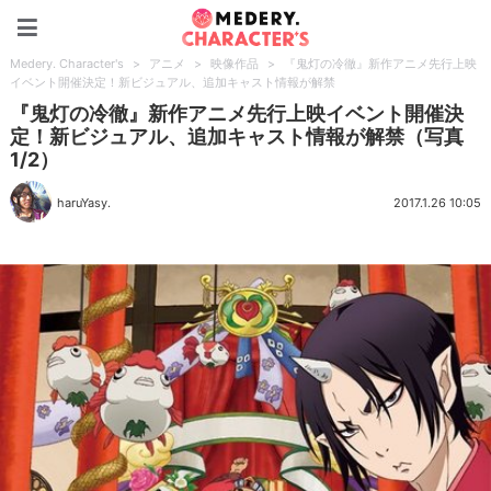
Medery. Character's
Medery. Character's
>
アニメ
>
映像作品
>
『鬼灯の冷徹』新作アニメ先行上映
イベント開催決定！新ビジュアル、追加キャスト情報が解禁
『鬼灯の冷徹』新作アニメ先行上映イベント開催決
定！新ビジュアル、追加キャスト情報が解禁（写真
1/2）
haruYasy.
2017.1.26 10:05