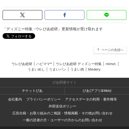
「ディズニー特集 -ウレぴあ総研」更新情報が受け取れます
ページの先頭へ
ウレぴあ総研
|
ハピママ*
|
ウレぴあ総研 ディズニー特集
|
mimot.
|
うまいめし
|
うまいパン
|
うまい肉
|
Medery.
ぴあ関連サイト
チケットぴあ
ぴあ(アプリ&Web)
会社案内
プライバシーポリシー
アクセスデータの利用・著作権等
外部送信ポリシー
広告出稿・お取り組みのご相談・情報掲載・その他お問い合わせ
一般の読者の方・ユーザーの方からのお問い合わせ