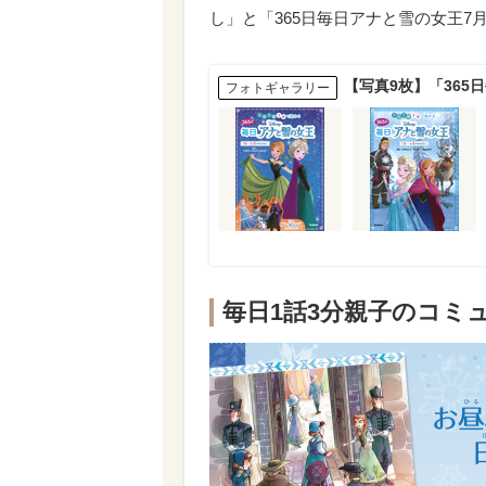
し」と「365日毎日アナと雪の女王7
【写真9枚】「36
フォトギャラリー
毎日1話3分親子のコミ