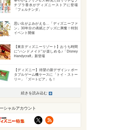
華やかなプリンセス柄!見た目リッチなプ
チプラ香水がディズニーストアに登場
「フェルナンダ」
思い出がよみがえる…「ディズニーファ
ン」30年分の表紙とグッズに興奮！特別
イベント開催
【東京ディズニーリゾート】おうち時間
に“ハンドメイド”が楽しめる♪「Disney
Handycraft」新登場
【ディズニー】待望の新デザイン♪ ポー
タブルゲーム機ケースに「トイ・ストー
リー」「ズートピア」も！
続きを読み込む
ーシャルアカウント
X
RSS