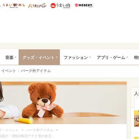
総研 ディズニー特集
mimot.
うまいめし
うまいパン
うまい肉
Medery.
ズニー特集 -ウレぴあ総研
音楽
グッズ・イベント
ファッション
アプリ・ゲーム
特
イベント
パーク外アイテム
人
1
>
>
ズ・イベント
パーク外アイテム
話題の「365日毎日アナと雪の女王」
2