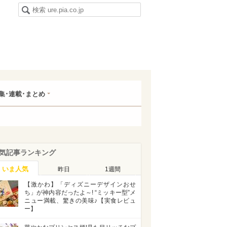
集･連載･まとめ
気記事ランキング
いま人気
昨日
1週間
【激かわ】「ディズニーデザインおせ
ち」が神内容だったよ～! “ミッキー型”メ
ニュー満載、驚きの美味♪【実食レビュ
ー】