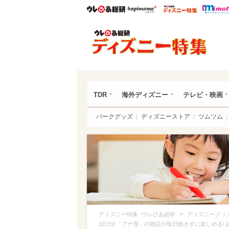
ウレぴあ総研
ハピママ*
ウレぴあ
ディ
TDR
海外ディズニー
テレビ・映画
パークグッズ
ディズニーストア
ツムツム
>
ディズニー特集 -ウレぴあ総研
ディズニーグッ
1日3分「アナ雪」の物語が毎日飽きずに楽しめる! 