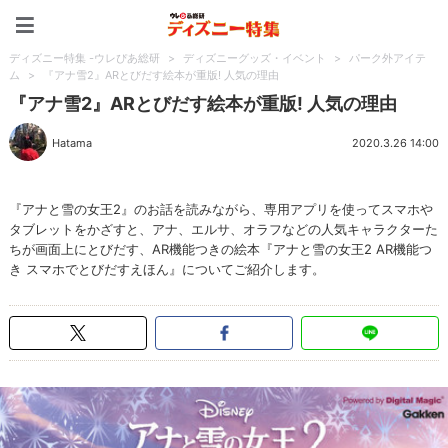
ディズニー特集 -ウレぴあ
ディズニー特集 -ウレぴあ総研
>
ディズニーグッズ・イベント
>
パーク外アイテ
ム
>
『アナ雪2』ARとびだす絵本が重版! 人気の理由
『アナ雪2』ARとびだす絵本が重版! 人気の理由
Hatama
2020.3.26 14:00
『アナと雪の女王2』のお話を読みながら、専用アプリを使ってスマホや
タブレットをかざすと、アナ、エルサ、オラフなどの人気キャラクターた
ちが画面上にとびだす、AR機能つきの絵本『アナと雪の女王2 AR機能つ
き スマホでとびだすえほん』についてご紹介します。