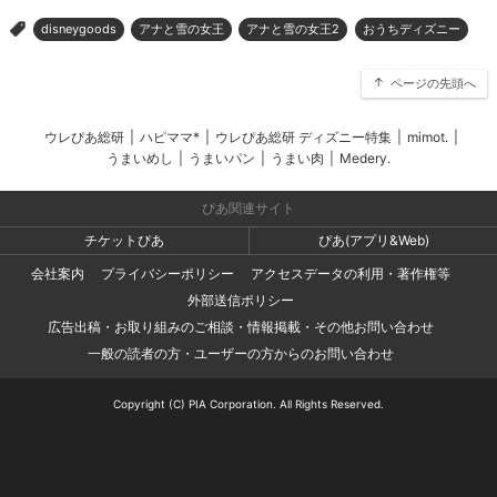
disneygoods
アナと雪の女王
アナと雪の女王2
おうちディズニー
>
ページの先頭へ
ウレぴあ総研
|
ハピママ*
|
ウレぴあ総研 ディズニー特集
|
mimot.
|
うまいめし
|
うまいパン
|
うまい肉
|
Medery.
ぴあ関連サイト
チケットぴあ
ぴあ(アプリ&Web)
会社案内
プライバシーポリシー
アクセスデータの利用・著作権等
外部送信ポリシー
広告出稿・お取り組みのご相談・情報掲載・その他お問い合わせ
一般の読者の方・ユーザーの方からのお問い合わせ
Copyright (C) PIA Corporation. All Rights Reserved.