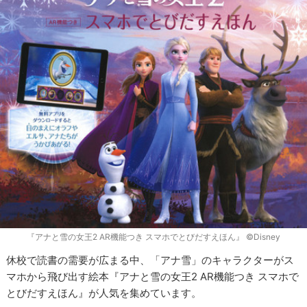
『アナと雪の女王2 AR機能つき スマホでとびだすえほん』 ©Disney
休校で読書の需要が広まる中、「アナ雪」のキャラクターがス
マホから飛び出す絵本『アナと雪の女王2 AR機能つき スマホで
とびだすえほん』が人気を集めています。