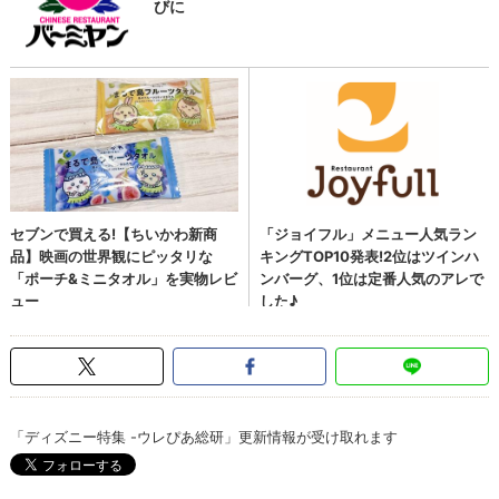
「ディズニー特集 -ウレぴあ総研」更新情報が受け取れます