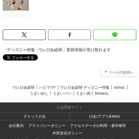
「ディズニー特集 -ウレぴあ総研」更新情報が受け取れます
ページの先頭へ
ウレぴあ総研
|
ハピママ*
|
ウレぴあ総研 ディズニー特集
|
mimot.
|
うまいめし
|
うまいパン
|
うまい肉
|
Medery.
ぴあ関連サイト
チケットぴあ
ぴあ(アプリ&Web)
会社案内
プライバシーポリシー
アクセスデータの利用・著作権等
外部送信ポリシー