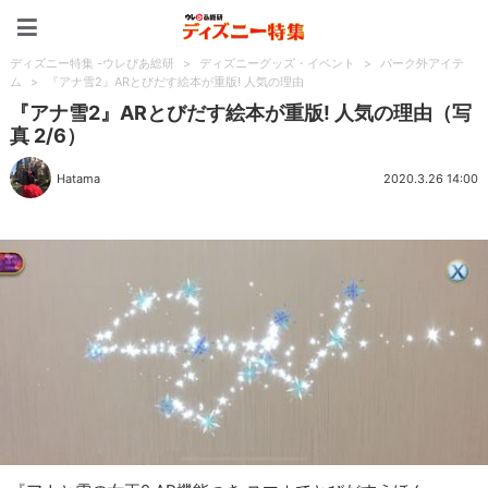
ディズニー特集 -ウレぴあ
ディズニー特集 -ウレぴあ総研
>
ディズニーグッズ・イベント
>
パーク外アイテ
ム
>
『アナ雪2』ARとびだす絵本が重版! 人気の理由
『アナ雪2』ARとびだす絵本が重版! 人気の理由（写
真 2/6）
Hatama
2020.3.26 14:00