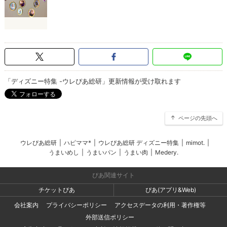
「ディズニー特集 -ウレぴあ総研」更新情報が受け取れます
ページの先頭へ
ウレぴあ総研
|
ハピママ*
|
ウレぴあ総研 ディズニー特集
|
mimot.
|
うまいめし
|
うまいパン
|
うまい肉
|
Medery.
ぴあ関連サイト
チケットぴあ
ぴあ(アプリ&Web)
会社案内
プライバシーポリシー
アクセスデータの利用・著作権等
外部送信ポリシー