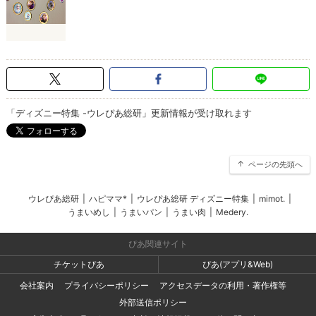
「ディズニー特集 -ウレぴあ総研」更新情報が受け取れます
ページの先頭へ
ウレぴあ総研
|
ハピママ*
|
ウレぴあ総研 ディズニー特集
|
mimot.
|
うまいめし
|
うまいパン
|
うまい肉
|
Medery.
ぴあ関連サイト
チケットぴあ
ぴあ(アプリ&Web)
会社案内
プライバシーポリシー
アクセスデータの利用・著作権等
外部送信ポリシー