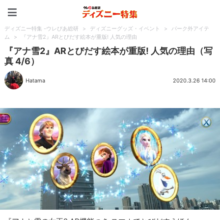
ディズニー特集 -ウレぴあ
ディズニー特集 -ウレぴあ総研
>
ディズニーグッズ・イベント
>
パーク外アイテ
ム
>
『アナ雪2』ARとびだす絵本が重版! 人気の理由
『アナ雪2』ARとびだす絵本が重版! 人気の理由（写
真 4/6）
Hatama
2020.3.26 14:00