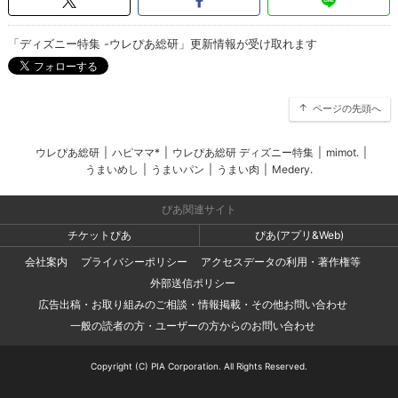
「ディズニー特集 -ウレぴあ総研」更新情報が受け取れます
ページの先頭へ
ウレぴあ総研
|
ハピママ*
|
ウレぴあ総研 ディズニー特集
|
mimot.
|
うまいめし
|
うまいパン
|
うまい肉
|
Medery.
ぴあ関連サイト
チケットぴあ
ぴあ(アプリ&Web)
会社案内
プライバシーポリシー
アクセスデータの利用・著作権等
外部送信ポリシー
広告出稿・お取り組みのご相談・情報掲載・その他お問い合わせ
一般の読者の方・ユーザーの方からのお問い合わせ
Copyright (C) PIA Corporation. All Rights Reserved.