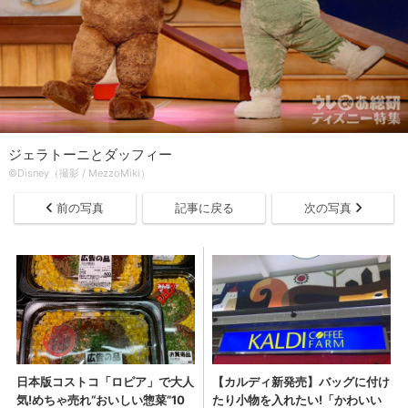
ジェラトーニとダッフィー
©Disney（撮影 / MezzoMiki）
前の写真
記事に戻る
次の写真