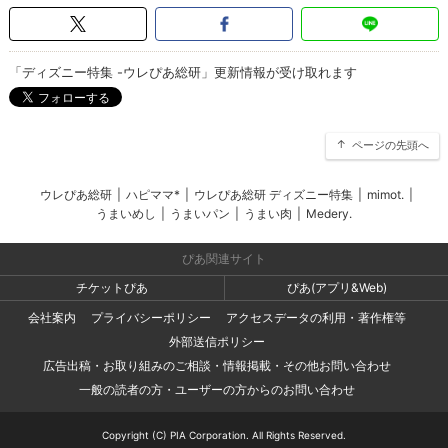
「ディズニー特集 -ウレぴあ総研」更新情報が受け取れます
ページの先頭へ
ウレぴあ総研
|
ハピママ*
|
ウレぴあ総研 ディズニー特集
|
mimot.
|
うまいめし
|
うまいパン
|
うまい肉
|
Medery.
ぴあ関連サイト
チケットぴあ
ぴあ(アプリ&Web)
会社案内
プライバシーポリシー
アクセスデータの利用・著作権等
外部送信ポリシー
広告出稿・お取り組みのご相談・情報掲載・その他お問い合わせ
一般の読者の方・ユーザーの方からのお問い合わせ
Copyright (C) PIA Corporation. All Rights Reserved.