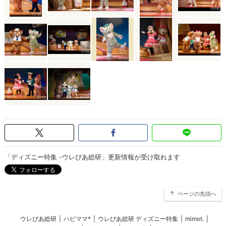
「ディズニー特集 -ウレぴあ総研」更新情報が受け取れます
ページの先頭へ
ウレぴあ総研
|
ハピママ*
|
ウレぴあ総研 ディズニー特集
|
mimot.
|