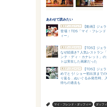
あわせて読みたい
【動画】ジェラ
東京ディズニーシー
登場！TDS「マイ・フレンド
ィー」
【TDS】ジェ
東京ディズニーシー
なぜ絵描き? 人気レストラン
ンテ・ディ・カナレット」の
トは実在した画家だった
【TDS】ジェ
東京ディズニーシー
めでとう! ショー初出演まで
り返る…ぬいぐるみ発売時、入
待ちの過去も
>
マイ・フレンド・ダッフィー
ダッフ