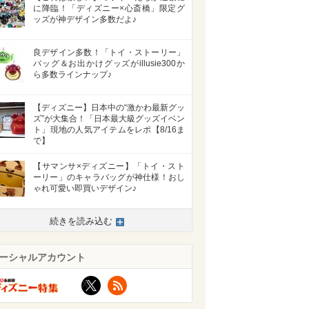
に降臨！「ディズニー×心斎橋」限定グ
ッズが神デザイン多数だよ♪
良デザイン多数！「トイ・ストーリー」
バッグ＆お出かけグッズがillusie300か
ら多数ラインナップ♪
【ディズニー】日本中の“激かわ最新グッ
ズ”が大集合！「日本最大級グッズイベン
ト」現地の人気アイテムをレポ【8/16ま
で】
【サマンサ×ディズニー】「トイ・スト
ーリー」のキャラバッグが神仕様！おし
ゃれ可愛い即買いデザイン♪
続きを読み込む
>
ーシャルアカウント
X
RSS