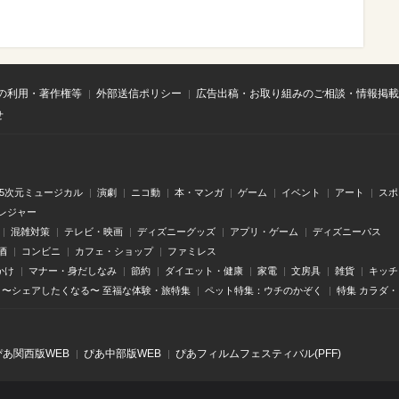
の利用・著作権等
外部送信ポリシー
広告出稿・お取り組みのご相談・情報掲載
せ
.5次元ミュージカル
演劇
ニコ動
本・マンガ
ゲーム
イベント
アート
スポ
レジャー
混雑対策
テレビ・映画
ディズニーグッズ
アプリ・ゲーム
ディズニーパス
酒
コンビニ
カフェ・ショップ
ファミレス
かけ
マナー・身だしなみ
節約
ダイエット・健康
家電
文房具
雑貨
キッチ
〜シェアしたくなる〜 至福な体験・旅特集
ペット特集：ウチのかぞく
特集 カラダ
ぴあ関⻄版WEB
ぴあ中部版WEB
ぴあフィルムフェスティバル(PFF)