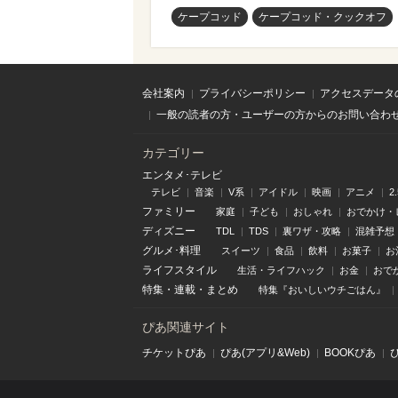
ケープコッド
ケープコッド・クックオフ
会社案内
プライバシーポリシー
アクセスデータ
一般の読者の方・ユーザーの方からのお問い合わ
カテゴリー
エンタメ･テレビ
テレビ
音楽
V系
アイドル
映画
アニメ
2
ファミリー
家庭
子ども
おしゃれ
おでかけ・
ディズニー
TDL
TDS
裏ワザ・攻略
混雑予想
グルメ･料理
スイーツ
食品
飲料
お菓子
お
ライフスタイル
生活・ライフハック
お金
おで
特集
・
連載
・
まとめ
特集『おいしいウチごはん』
ぴあ関連サイト
チケットぴあ
ぴあ(アプリ&Web)
BOOKぴあ