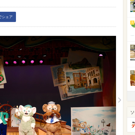
kでシェア
3
4
5
ソ