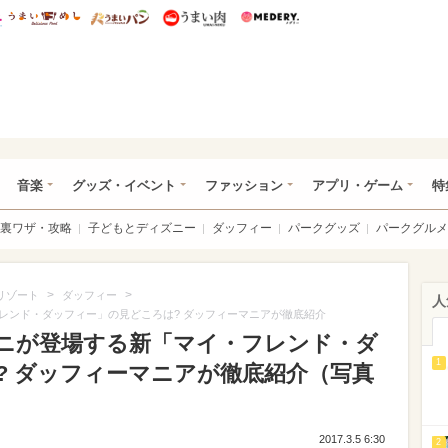
総研 ディズニー特集
mimot.
うまいめし
うまいパン
うまい肉
Medery.
ズニー特集 -ウレぴあ総研
音楽
グッズ・イベント
ファッション
アプリ・ゲーム
特
裏ワザ・攻略
子どもとディズニー
ダッフィー
パークグッズ
パークグルメ
>
>
リゾート
ダッフィー
人
レンド・ダッフィー」の見どころは? ダッフィーマニアが徹底紹介
ニが登場する新「マイ・フレンド・ダ
1
? ダッフィーマニアが徹底紹介（写真
2017.3.5 6:30
2