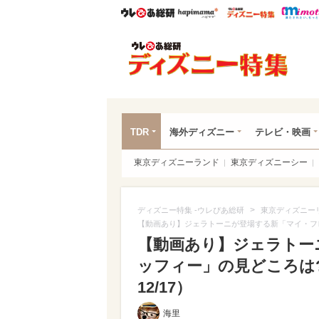
ウレぴあ総研
ハピママ*
ウレぴあ
ディ
TDR
海外ディズニー
テレビ・映画
東京ディズニーランド
東京ディズニーシー
>
ディズニー特集 -ウレぴあ総研
東京ディズニー
【動画あり】ジェラトーニが登場する新「マイ・フ
【動画あり】ジェラトー
ッフィー」の見どころは
12/17）
海里