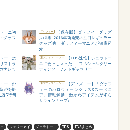
トーニ初
【保存版】ダッフィーグッズ
ダッフィー
・ダッフ
大特集! 2016年新発売の注目レギュラー
グッズ他、ダッフィーマニアが徹底紹
介
ラトーニは
【TDS速報】ジェラトー
東京ディズニーシー
「リストラ
ニに会っちゃった! 「スペシャルグリー
カナレッ
ティング」フォトギャラリー
ラトーニお
【ディズニー】「ダッフ
東京ディズニーシー
の軌跡を振
ィーのハロウィーングッズ&スーベニ
店5時間
ア」情報解禁！激かわアイテムがずら
りラインナップ♪
ィー
シェリーメイ
ジェラトーニ
TDS
TDSまとめ