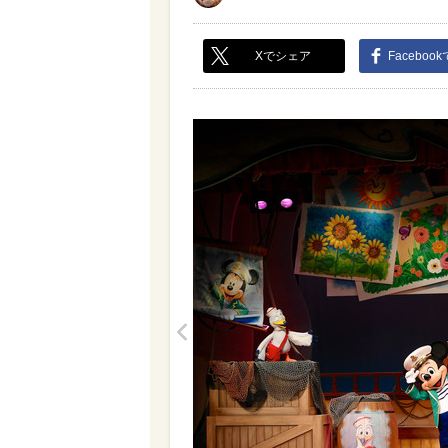
Xでシェア
Faceboo
<