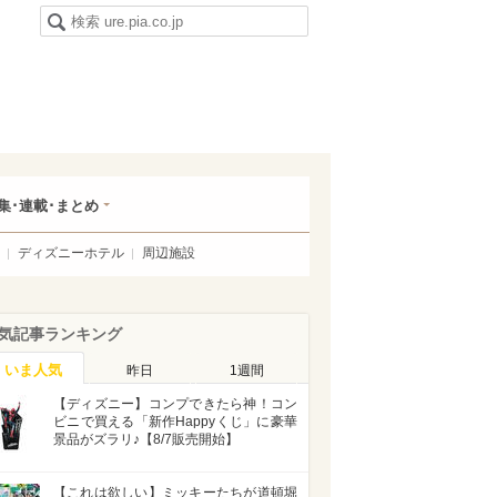
集･連載･まとめ
ディズニーホテル
周辺施設
気記事ランキング
いま人気
昨日
1週間
【ディズニー】コンプできたら神！コン
ビニで買える「新作Happyくじ」に豪華
景品がズラリ♪【8/7販売開始】
【これは欲しい】ミッキーたちが道頓堀