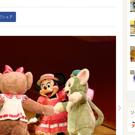
kでシェア
3
4
5
ソ