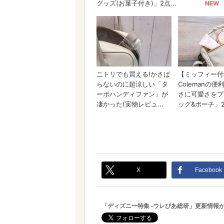
X
Facebook
「ディズニー特集 -ウレぴあ総研」更新情報