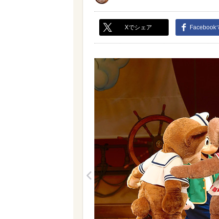
Xでシェア
Faceboo
<