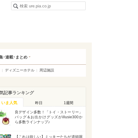
集･連載･まとめ
ディズニーホテル
周辺施設
気記事ランキング
いま人気
昨日
1週間
良デザイン多数！「トイ・ストーリー」
バッグ＆お出かけグッズがillusie300か
ら多数ラインナップ♪
【これは欲しい】ミッキーたちが道頓堀