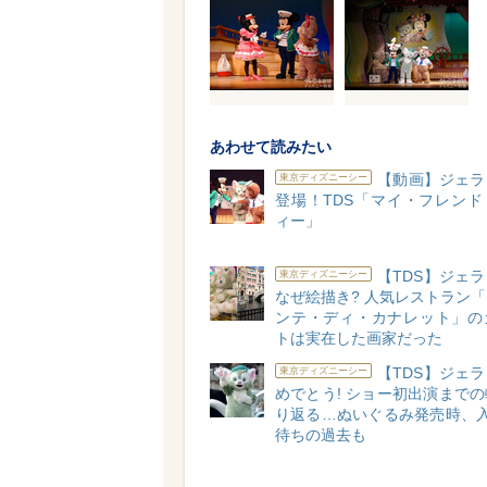
あわせて読みたい
【動画】ジェラ
東京ディズニーシー
登場！TDS「マイ・フレンド
ィー」
【TDS】ジェ
東京ディズニーシー
なぜ絵描き? 人気レストラン
ンテ・ディ・カナレット」の
トは実在した画家だった
【TDS】ジェ
東京ディズニーシー
めでとう! ショー初出演まで
り返る…ぬいぐるみ発売時、入
待ちの過去も