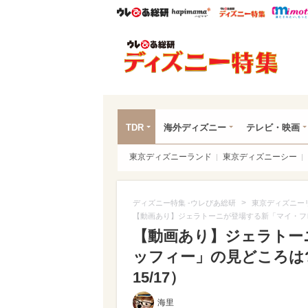
ウレぴあ総研
ハピママ*
ウレぴあ
ディ
TDR
海外ディズニー
テレビ・映画
東京ディズニーランド
東京ディズニーシー
>
ディズニー特集 -ウレぴあ総研
東京ディズニー
【動画あり】ジェラトーニが登場する新「マイ・フ
【動画あり】ジェラトー
ッフィー」の見どころは
15/17）
海里