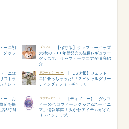
トーニ初
【保存版】ダッフィーグッズ
ダッフィー
・ダッフ
大特集! 2016年新発売の注目レギュラー
グッズ他、ダッフィーマニアが徹底紹
介
ラトーニは
【TDS速報】ジェラトー
東京ディズニーシー
「リストラ
ニに会っちゃった! 「スペシャルグリー
カナレッ
ティング」フォトギャラリー
ラトーニお
【ディズニー】「ダッフ
東京ディズニーシー
の軌跡を振
ィーのハロウィーングッズ&スーベニ
店5時間
ア」情報解禁！激かわアイテムがずら
りラインナップ♪