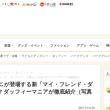
総研 ディズニー特集
mimot.
うまいめし
うまいパン
うまい肉
Medery.
ズニー特集 -ウレぴあ総研
音楽
グッズ・イベント
ファッション
アプリ・ゲーム
特
裏ワザ・攻略
子どもとディズニー
ダッフィー
パークグッズ
パークグルメ
>
>
リゾート
ダッフィー
人
レンド・ダッフィー」の見どころは? ダッフィーマニアが徹底紹介
ニが登場する新「マイ・フレンド・ダ
1
? ダッフィーマニアが徹底紹介（写真
2017.3.5 6:30
2