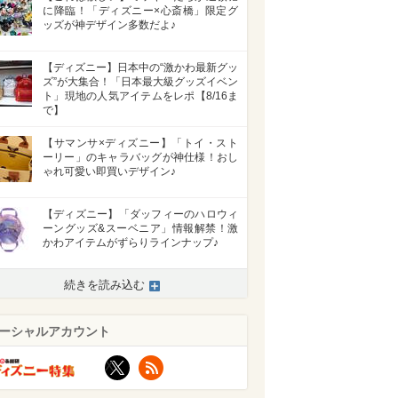
に降臨！「ディズニー×心斎橋」限定グ
ッズが神デザイン多数だよ♪
【ディズニー】日本中の“激かわ最新グッ
ズ”が大集合！「日本最大級グッズイベン
ト」現地の人気アイテムをレポ【8/16ま
で】
【サマンサ×ディズニー】「トイ・スト
ーリー」のキャラバッグが神仕様！おし
ゃれ可愛い即買いデザイン♪
【ディズニー】「ダッフィーのハロウィ
ーングッズ&スーベニア」情報解禁！激
かわアイテムがずらりラインナップ♪
続きを読み込む
>
ーシャルアカウント
X
RSS