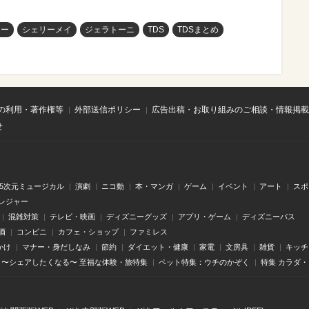
ィー
シェリーメイ
ジェラトーニ
TDS
TDSまとめ
の利用・著作権等
外部送信ポリシー
広告出稿・お取り組みのご相談・情報掲載
せ
.5次元ミュージカル
演劇
ニコ動
本・マンガ
ゲーム
イベント
アート
スポ
レジャー
混雑対策
テレビ・映画
ディズニーグッズ
アプリ・ゲーム
ディズニーパス
酒
コンビニ
カフェ・ショップ
ファミレス
かけ
マナー・身だしなみ
節約
ダイエット・健康
家電
文房具
雑貨
キッチ
〜シェアしたくなる〜 至福な体験・旅特集
ペット特集：ウチのかぞく
特集 カラダ