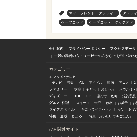
>
マイ・フレンド・ダッフィー
ダッフ
ケープコッド
ケープコッド・クックオフ
会社案内
プライバシーポリシー
アクセスデータ
一般の読者の方・ユーザーの方からのお問い合わ
カテゴリー
エンタメ･テレビ
テレビ
音楽
V系
アイドル
映画
アニメ
2
ファミリー
家庭
子ども
おしゃれ
おでかけ・
ディズニー
TDL
TDS
裏ワザ・攻略
混雑予想
グルメ･料理
スイーツ
食品
飲料
お菓子
お
ライフスタイル
生活・ライフハック
お金
おで
特集
・
連載
・
まとめ
特集『おいしいウチごはん』
ぴあ関連サイト