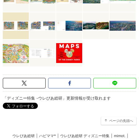
「ディズニー特集 -ウレぴあ総研」更新情報が受け取れます
ページの先頭へ
ウレぴあ総研
|
ハピママ*
|
ウレぴあ総研 ディズニー特集
|
mimot.
|