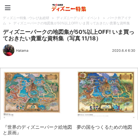
ディズニー特集 -ウレぴあ
ディズニー特集 -ウレぴあ総研
>
ディズニーグッズ・イベント
>
パーク外アイテ
ム
>
ディズニーパークの地図集が50%以上OFF! いま買っておきたい貴重な資料集
ディズニーパークの地図集が50%以上OFF! いま買っ
ておきたい貴重な資料集（写真 11/18）
Hatama
2020.6.4 6:30
『世界のディズニーパーク絵地図 夢の国をつくるための地図
と原画』