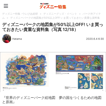
ディズニー特集 -ウレぴあ
ディズニー特集 -ウレぴあ総研
>
ディズニーグッズ・イベント
>
パーク外アイテ
ム
>
ディズニーパークの地図集が50%以上OFF! いま買っておきたい貴重な資料集
ディズニーパークの地図集が50%以上OFF! いま買っ
ておきたい貴重な資料集（写真 12/18）
Hatama
2020.6.4 6:30
『世界のディズニーパーク絵地図 夢の国をつくるための地図
と原画』