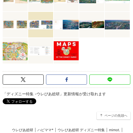
「ディズニー特集 -ウレぴあ総研」更新情報が受け取れます
ページの先頭へ
ウレぴあ総研
|
ハピママ*
|
ウレぴあ総研 ディズニー特集
|
mimot.
|