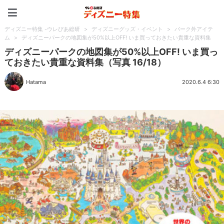
ディズニー特集 -ウレぴあ
ディズニー特集 -ウレぴあ総研
>
ディズニーグッズ・イベント
>
パーク外アイテ
ム
>
ディズニーパークの地図集が50%以上OFF! いま買っておきたい貴重な資料集
ディズニーパークの地図集が50%以上OFF! いま買っ
ておきたい貴重な資料集（写真 16/18）
Hatama
2020.6.4 6:30