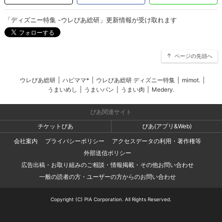
「ディズニー特集 -ウレぴあ総研」更新情報が受け取れます
ページの先頭へ
ウレぴあ総研
|
ハピママ*
|
ウレぴあ総研 ディズニー特集
|
mimot.
|
うまいめし
|
うまいパン
|
うまい肉
|
Medery.
ぴあ関連サイト
チケットぴあ
ぴあ(アプリ&Web)
会社案内
プライバシーポリシー
アクセスデータの利用・著作権等
外部送信ポリシー
広告出稿・お取り組みのご相談・情報掲載・その他お問い合わせ
一般の読者の方・ユーザーの方からのお問い合わせ
Copyright (C) PIA Corporation. All Rights Reserved.