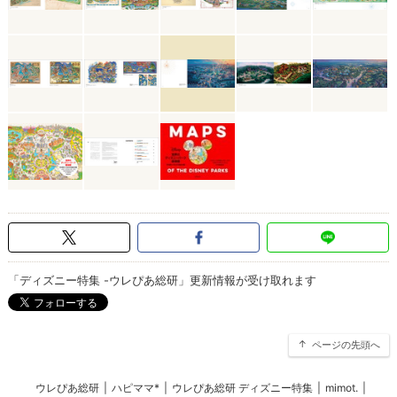
「ディズニー特集 -ウレぴあ総研」更新情報が受け取れます
ページの先頭へ
ウレぴあ総研
|
ハピママ*
|
ウレぴあ総研 ディズニー特集
|
mimot.
|