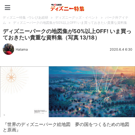
ディズニー特集 -ウレぴあ
ディズニー特集 -ウレぴあ総研
>
ディズニーグッズ・イベント
>
パーク外アイテ
ム
>
ディズニーパークの地図集が50%以上OFF! いま買っておきたい貴重な資料集
ディズニーパークの地図集が50%以上OFF! いま買っ
ておきたい貴重な資料集（写真 13/18）
Hatama
2020.6.4 6:30
『世界のディズニーパーク絵地図 夢の国をつくるための地図
と原画』