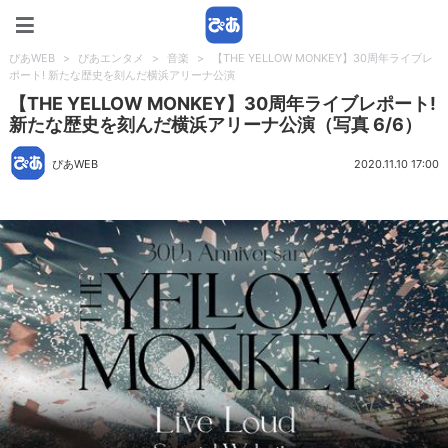
ぴあWEB
ぴあWEB
>
ぴあエンタメ
>
音楽
>
【THE YELLOW MONKEY】30周年ライブレ
ポート! 新たな歴史を刻んだ横浜アリーナ公演
【THE YELLOW MONKEY】30周年ライブレポート!
新たな歴史を刻んだ横浜アリーナ公演（写真 6/6）
ぴあWEB
2020.11.10 17:00