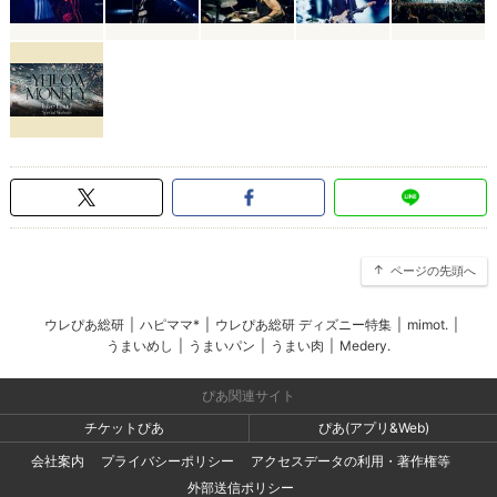
ページの先頭へ
ウレぴあ総研
|
ハピママ*
|
ウレぴあ総研 ディズニー特集
|
mimot.
|
うまいめし
|
うまいパン
|
うまい肉
|
Medery.
ぴあ関連サイト
チケットぴあ
ぴあ(アプリ&Web)
会社案内
プライバシーポリシー
アクセスデータの利用・著作権等
外部送信ポリシー