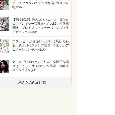
ブースのコンパニオン大集合! コスプレ
特集vol.3
【TGS2016】美人コンパニオン、美少女
コスプレイヤー写真まとめvol.2／攻殻機
動隊、ブレイブウィッチーズ、シヴィラ
イゼーションほか
スヌーピーが画面いっぱいに飛びまわ
る！新型LINEスタンプ登場、かわいいア
ニメーションがいっぱい
アニメ『ひそねとまそたん』刺激的な劇
伴はこうして生まれた! 作曲家・岩崎太
整ロングインタビュー
続きを読み込む