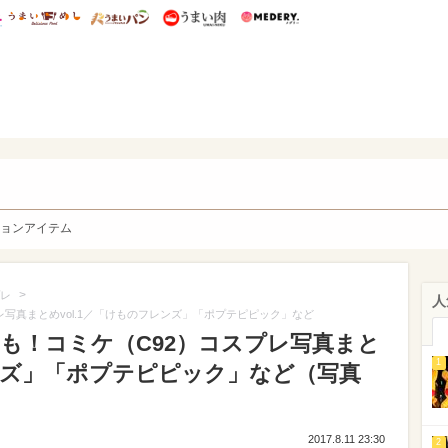
総研 ディズニー特集
mimot.
うまいめし
うまいパン
うまい肉
Medery.
y. Character's
ョンアイテム
>
レ
人
コスプレ写真まとめvol.1／「けものフレンズ」「ポプテピピック」など
itchも！コミケ（C92）コスプレ写真まと
1
レンズ」「ポプテピピック」など（写真
2017.8.11 23:30
2