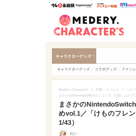
ウレぴあ総研
ハピママ*
ウレぴあ
Meder
キャラクターグッズ
キャラクターグッズ
コラボグッズ
ファッシ
>
>
Medery. Character's
声優・イベント
コスプ
まさかのNintendoSwitchも！コミケ（C92）
まさかのNintendoSw
めvol.1／「けものフ
1/43）
だい