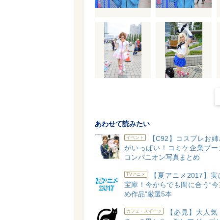
あわせて読みたい
【C92】コスプレお
イベント
がいっぱい！コミケ企業ブー
コンパニオン写真まとめ
【夏アニメ2017】
TVアニメ
宝庫！今からでも間に合う“今
め作品”厳選5本
【必見】大人気
カフェ・スイーツ