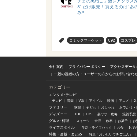
チェの黒ねこ」激レアグッズが1
31だけ販売！買えるのは“あ
み!!
>
コミックマーケット
C92
コスプレ
会社案内
プライバシーポリシー
アクセスデータ
一般の読者の方・ユーザーの方からのお問い合わ
カテゴリー
エンタメ･テレビ
テレビ
音楽
V系
アイドル
映画
アニメ
2
ファミリー
家庭
子ども
おしゃれ
おでかけ・
ディズニー
TDL
TDS
裏ワザ・攻略
混雑予想
グルメ･料理
スイーツ
食品
飲料
お菓子
お
ライフスタイル
生活・ライフハック
お金
おで
特集
・
連載
・
まとめ
特集『おいしいウチごはん』