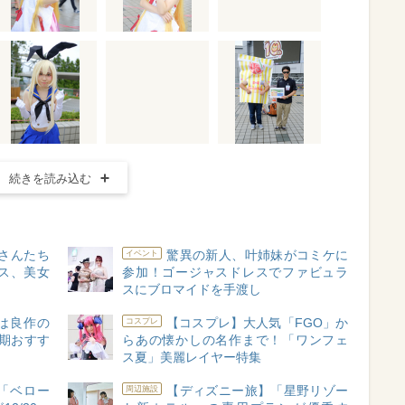
続きを読み込む
姉さんたち
驚異の新人、叶姉妹がコミケに
イベント
ス、美女
参加！ゴージャスドレスでファビュラ
スにブロマイドを手渡し
実は良作の
【コスプレ】大人気「FGO」か
コスプレ
期おすす
らあの懐かしの名作まで！「ワンフェ
ス夏」美麗レイヤー特集
「ベロー
【ディズニー旅】「星野リゾー
周辺施設