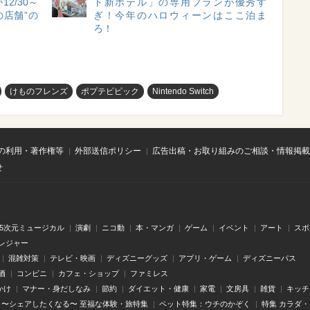
2/30～
ト新ホテル」の専用プランが優秀す
の店舗”の
ぎ！今年のハロウィーンはここ泊ま
ろ！
けものフレンズ
ポプテピピック
Nintendo Switch
の利用・著作権等
外部送信ポリシー
広告出稿・お取り組みのご相談・情報掲載
せ
.5次元ミュージカル
演劇
ニコ動
本・マンガ
ゲーム
イベント
アート
スポ
レジャー
混雑対策
テレビ・映画
ディズニーグッズ
アプリ・ゲーム
ディズニーパス
酒
コンビニ
カフェ・ショップ
ファミレス
かけ
マナー・身だしなみ
節約
ダイエット・健康
家電
文房具
雑貨
キッチ
〜シェアしたくなる〜 至福な体験・旅特集
ペット特集：ウチのかぞく
特集 カラダ