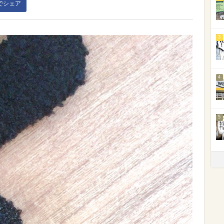
kでシェア
3
4
5