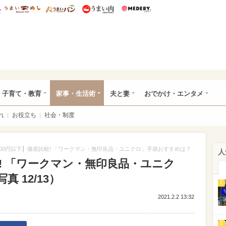
総研 ディズニー特集
mimot.
うまいめし
うまいパン
うまい肉
Medery.
ママ*
子育て・教育
家事・生活術
夫と妻
おでかけ・エンタメ
れ
お役立ち
社会・制度
,000円以下】徹底比較! 「ワークマン・無印良品・ユニクロ」手袋おすすめは？
人
較! 「ワークマン・無印良品・ユニク
 12/13）
1
2021.2.2 13:32
2