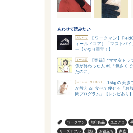
あわせて読みたい
【ワークマン】FieldC
おしゃれ
ィールドコア）「マストバイ
ー【かなり重宝！】
【実録】“ママ友トラ
１〜３歳
係が終わった人 #1「気さく
たのに」
-15kgの美
ストレス・ダイエット
が教える! 食べて痩せる「お
間プログラム」【レシピあり
>
ワークマン
無印良品
ユニクロ
リーズナブル
比較
お役立ち
家庭