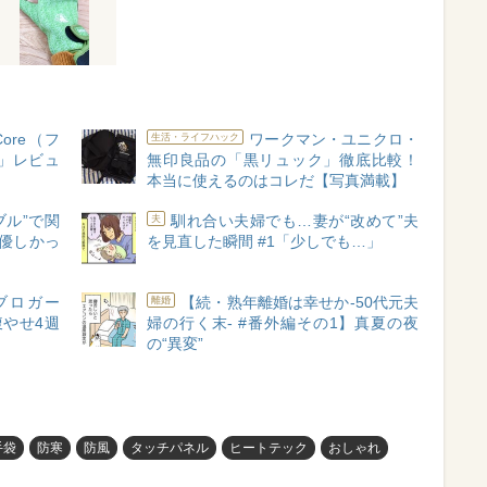
ore（フ
ワークマン・ユニクロ・
生活・ライフハック
」レビュ
無印良品の「黒リュック」徹底比較！
本当に使えるのはコレだ【写真満載】
ブル”で関
馴れ合い夫婦でも…妻が“改めて”夫
夫
で優しかっ
を見直した瞬間 #1「少しでも…」
腹ブロガー
【続・熟年離婚は幸せか-50代元夫
離婚
腹やせ4週
婦の行く末- #番外編その1】真夏の夜
】
の“異変”
手袋
防寒
防風
タッチパネル
ヒートテック
おしゃれ