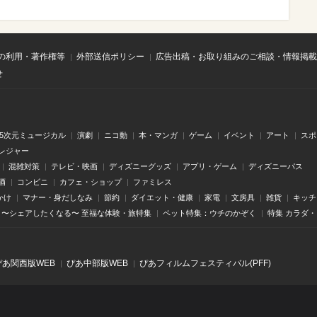
の利用・著作権等
外部送信ポリシー
広告出稿・お取り組みのご相談・情報掲載
せ
.5次元ミュージカル
演劇
ニコ動
本・マンガ
ゲーム
イベント
アート
スポ
レジャー
混雑対策
テレビ・映画
ディズニーグッズ
アプリ・ゲーム
ディズニーパス
酒
コンビニ
カフェ・ショップ
ファミレス
かけ
マナー・身だしなみ
節約
ダイエット・健康
家電
文房具
雑貨
キッチ
〜シェアしたくなる〜 至福な体験・旅特集
ペット特集：ウチのかぞく
特集 カラダ
ぴあ関⻄版WEB
ぴあ中部版WEB
ぴあフィルムフェスティバル(PFF)