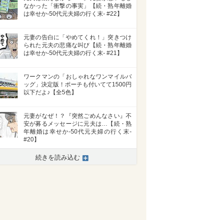
なかった「衝撃の事実」【続・熟年離婚
は幸せか-50代元夫婦の行く末- #22】
元妻の告白に「やめてくれ！」突きつけ
られた元夫の悲痛な叫び【続・熟年離婚
は幸せか-50代元夫婦の行く末- #21】
ワークマンの「おしゃれなワンマイルバ
ッグ」決定版！ポーチも付いてて1500円
以下だよ♪【全5色】
元妻がなぜ！？『突然ごめんなさい』不
安が募るメッセージに元夫は…【続・熟
年離婚は幸せか-50代元夫婦の行く末-
#20】
続きを読み込む