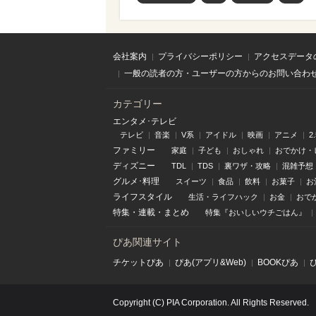
会社案内
プライバシーポリシー
アクセスデータ
一般の読者の方・ユーザーの方からのお問い合わ
カテゴリー
エンタメ･テレビ
テレビ
音楽
V系
アイドル
映画
アニメ
2
ファミリー
家庭
子ども
おしゃれ
おでかけ・
ディズニー
TDL
TDS
裏ワザ・攻略
混雑予想
グルメ･料理
スイーツ
食品
飲料
お菓子
お
ライフスタイル
生活・ライフハック
お金
おで
特集
・
連載
・
まとめ
特集『おいしいウチごはん』
ぴあ関連サイト
チケットぴあ
ぴあ(アプリ&Web)
BOOKぴあ
Copyright (C) PIA Corporation. All Rights Reserved.