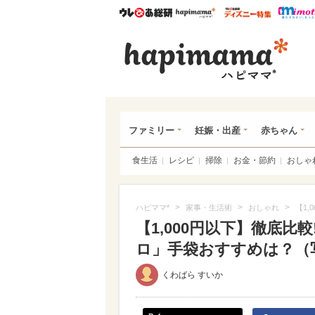
ウレぴあ総研
ハピママ*
ウレぴあ
ハピ
ファミリー
妊娠・出産
赤ちゃん
食生活
レシピ
掃除
お金・節約
おしゃ
>
>
>
ハピママ*
家事・生活術
おしゃれ
【1
【1,000円以下】徹底比
ロ」手袋おすすめは？（写真
くわばら すいか