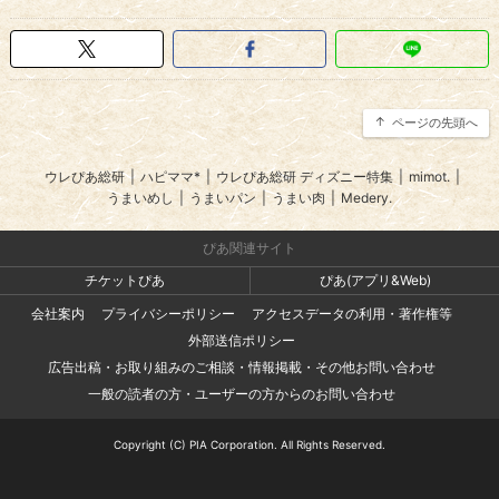
ページの先頭へ
ウレぴあ総研
|
ハピママ*
|
ウレぴあ総研 ディズニー特集
|
mimot.
|
うまいめし
|
うまいパン
|
うまい肉
|
Medery.
ぴあ関連サイト
チケットぴあ
ぴあ(アプリ&Web)
会社案内
プライバシーポリシー
アクセスデータの利用・著作権等
外部送信ポリシー
広告出稿・お取り組みのご相談・情報掲載・その他お問い合わせ
一般の読者の方・ユーザーの方からのお問い合わせ
Copyright (C) PIA Corporation. All Rights Reserved.