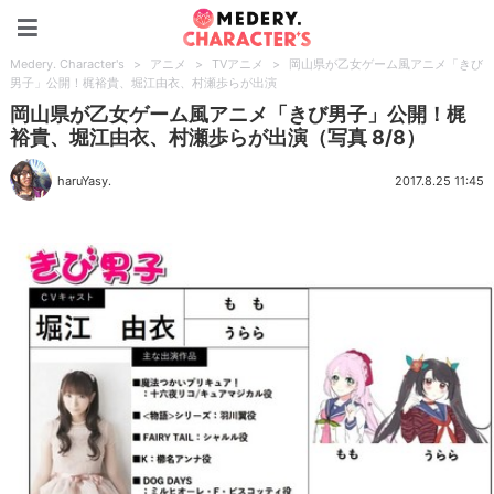
Medery. Character's
Medery. Character's
>
アニメ
>
TVアニメ
>
岡山県が乙女ゲーム風アニメ「きび
男子」公開！梶裕貴、堀江由衣、村瀬歩らが出演
岡山県が乙女ゲーム風アニメ「きび男子」公開！梶
裕貴、堀江由衣、村瀬歩らが出演（写真 8/8）
haruYasy.
2017.8.25 11:45