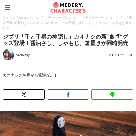
Medery. Character's
Medery. Character's
>
キャラクターグッズ
>
キャラクターグッズ
>
ジブリ「千
と千尋の神隠し」カオナシの新“食卓”グッズ登場！醤油さし、しゃもじ、箸置きが同時
発売
ジブリ「千と千尋の神隠し」カオナシの新“食卓”グ
ッズ登場！醤油さし、しゃもじ、箸置きが同時発売
haruYasy.
2017.8.22 16:10
カオナシのお腹から醤油が…！