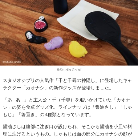
©Studio Ghibli
スタジオジブリの人気作「千と千尋の神隠し」に登場したキャ
ラクター「カオナシ」の新作グッズが登場しました。
「あ…あ…」と主人公・千（千尋）を追いかけていた「カオナ
シ」の姿を食卓グッズ化。ラインナップは「醤油さし」「しゃ
もじ」「箸置き」の3種類となっています。
醤油さしは腹部に注ぎ口が設けられ、そこから醤油を小皿や料
理に注げるというもの。しゃもじは面の部分にカオナシの顔が