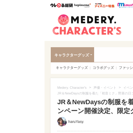
ウレぴあ総研
ハピママ*
ウレぴあ
Meder
キャラクターグッズ
キャラクターグッズ
コラボグッズ
ファッシ
>
>
Medery. Character's
声優・イベント
イベン
JR＆NewDaysの制服を着た「初音ミク」野菜
JR＆NewDaysの制
ンペーン開催決定、限定
haruYasy.