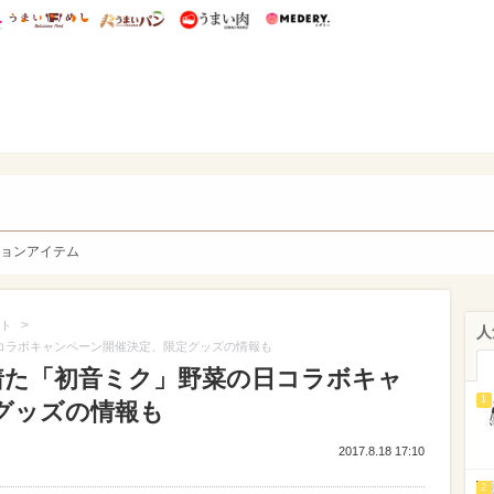
総研 ディズニー特集
mimot.
うまいめし
うまいパン
うまい肉
Medery.
y. Character's
ョンアイテム
>
ト
人
の日コラボキャンペーン開催決定、限定グッズの情報も
服を着た「初音ミク」野菜の日コラボキャ
1
グッズの情報も
2017.8.18 17:10
2