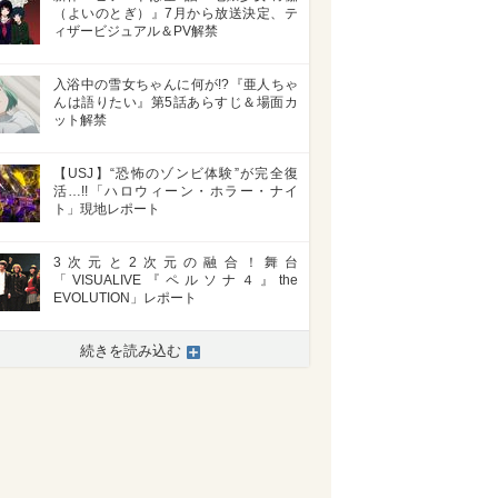
（よいのとぎ）』7月から放送決定、テ
ィザービジュアル＆PV解禁
入浴中の雪女ちゃんに何が!?『亜人ちゃ
んは語りたい』第5話あらすじ＆場面カ
ット解禁
【USJ】“恐怖のゾンビ体験”が完全復
活…!!「ハロウィーン・ホラー・ナイ
ト」現地レポート
3次元と2次元の融合！舞台
「VISUALIVE『ペルソナ４』the
EVOLUTION」レポート
続きを読み込む