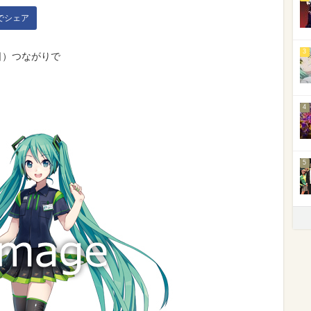
kでシェア
3
日）つながりで
4
5