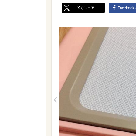
Xでシェア
Faceboo
<