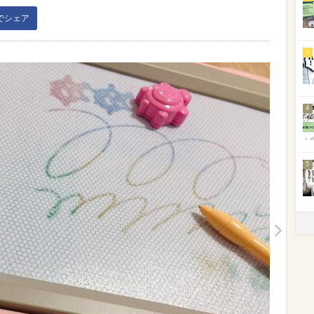
kでシェア
3
4
5