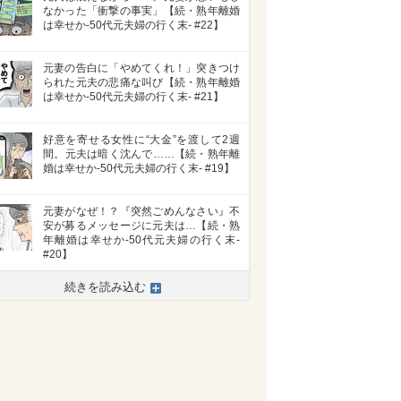
なかった「衝撃の事実」【続・熟年離婚
は幸せか-50代元夫婦の行く末- #22】
元妻の告白に「やめてくれ！」突きつけ
られた元夫の悲痛な叫び【続・熟年離婚
は幸せか-50代元夫婦の行く末- #21】
好意を寄せる女性に“大金”を渡して2週
間。元夫は暗く沈んで……【続・熟年離
婚は幸せか-50代元夫婦の行く末- #19】
元妻がなぜ！？『突然ごめんなさい』不
安が募るメッセージに元夫は…【続・熟
年離婚は幸せか-50代元夫婦の行く末-
#20】
続きを読み込む
>