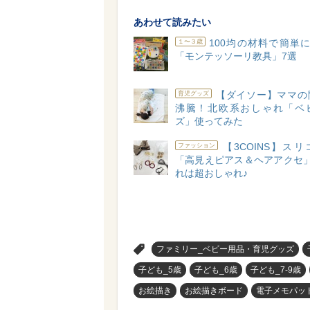
あわせて読みたい
100均の材料で簡単に
１〜３歳
「モンテッソーリ教具」7選
【ダイソー】ママの
育児グッズ
沸騰！北欧系おしゃれ「ベ
ズ」使ってみた
【3COINS】ス
ファッション
「高見えピアス＆ヘアアクセ」
れは超おしゃれ♪
>
ファミリー_ベビー用品・育児グッズ
子ども_5歳
子ども_6歳
子ども_7-9歳
お絵描き
お絵描きボード
電子メモパッ