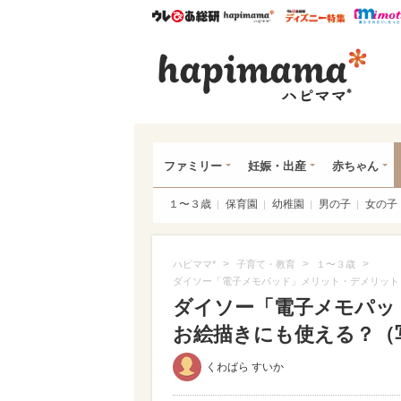
ウレぴあ総研
ハピママ*
ウレぴあ
ハピ
ファミリー
妊娠・出産
赤ちゃん
１〜３歳
保育園
幼稚園
男の子
女の子
>
>
>
ハピママ*
子育て・教育
１〜３歳
ダイソー「電子メモパッド」メリット・デメリット
ダイソー「電子メモパッ
お絵描きにも使える？（写真
くわばら すいか