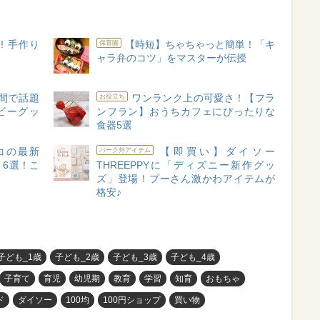
! 手作り
【時短】ちゃちゃっと簡単！「キ
保育園
ャラ弁のコツ」をマスターが伝授
間で話題
ワンランク上の可愛さ！【フラ
お役立ち
ビーグッ
ンフラン】おうちカフェにぴったりな
食器5選
リコの最新
【即買い】ダイソー
パーク外アイテム
6選！こ
THREEPPYに「ディズニー新作グッ
ズ」登場！プーさん激かわアイテムが
格安♪
子ども_1歳
子ども_2歳
子ども_3歳
子ども_4歳
子育て
育児
幼児期
教育
学習
知育
おもちゃ
ド
ダイソー
100均
100円ショップ
買い物