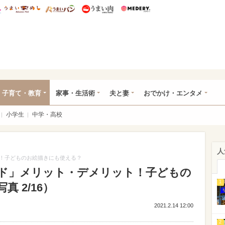
総研 ディズニー特集
mimot.
うまいめし
うまいパン
うまい肉
Medery.
ママ*
子育て・教育
家事・生活術
夫と妻
おでかけ・エンタメ
小学生
中学・高校
人
！子どものお絵描きにも使える？
ド」メリット・デメリット！子どもの
1
 2/16）
2021.2.14 12:00
2