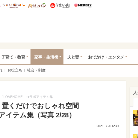
総研 ディズニー特集
mimot.
うまいめし
うまいパン
うまい肉
Medery.
ママ*
子育て・教育
家事・生活術
夫と妻
おでかけ・エンタメ
れ
お役立ち
社会・制度
人
「LOVEHOME」コラボアイテム集
納】置くだけでおしゃれ空間
1
アイテム集（写真 2/28）
2021.3.20 6:30
2