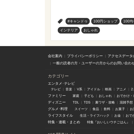
>
#キャンドゥ
100円ショップ
100均
インテリア
おしゃれ
会社案内
プライバシーポリシー
アクセスデータ
一般の読者の方・ユーザーの方からのお問い合わ
カテゴリー
エンタメ･テレビ
テレビ
音楽
V系
アイドル
映画
アニメ
2
ファミリー
家庭
子ども
おしゃれ
おでかけ・
ディズニー
TDL
TDS
裏ワザ・攻略
混雑予想
グルメ･料理
スイーツ
食品
飲料
お菓子
お
ライフスタイル
生活・ライフハック
お金
おで
特集
・
連載
・
まとめ
特集『おいしいウチごはん』