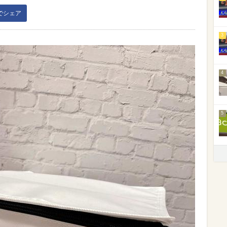
kでシェア
3
4
5