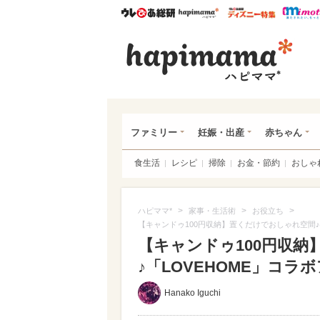
ウレぴあ総研
ハピママ*
ウレぴあ
ハピ
ファミリー
妊娠・出産
赤ちゃん
食生活
レシピ
掃除
お金・節約
おしゃ
>
>
>
ハピママ*
家事・生活術
お役立ち
【キャンドゥ100円収納】置くだけでおしゃれ空間♪
【キャンドゥ100円収
♪「LOVEHOME」コラボ
Hanako Iguchi