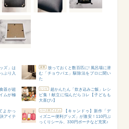
ッズ」は
放っておくと数百匹に! 風呂場に潜
家事
たっぷり入
む「チョウバエ」駆除法をプロに聞い
た
食器が超
超かんたん「炊き込みご飯」レシ
レシピ
イムが極
ピ集！献立に悩んだらコレ【子どもも
大喜び♪】
てよかっ
【キャンドゥ】新作「デ
パーク外アイテム
解決アイテ
ィズニー便利グッズ」が激安！110円ぷ
っくりシール、330円ポーチなど充実♪