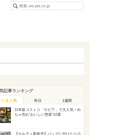
気記事ランキング
いま人気
昨日
1週間
日本版コストコ「ロピア」で大人気！め
ちゃ売れ“おいしい惣菜”10選
【カルディ新発売】バッグに付けたり小