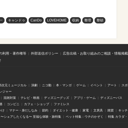
一
キャンドゥ
CanDo
LOVEHOME
収納
整理
整頓
の利用・著作権等
外部送信ポリシー
広告出稿・お取り組みのご相談・情報掲載
せ
.5次元ミュージカル
演劇
ニコ動
本・マンガ
ゲーム
イベント
アート
スポ
レジャー
混雑対策
テレビ・映画
ディズニーグッズ
アプリ・ゲーム
ディズニーパス
酒
コンビニ
カフェ・ショップ
ファミレス
かけ
マナー・身だしなみ
節約
ダイエット・健康
家電
文房具
雑貨
キッチ
〜シェアしたくなる〜 至福な体験・旅特集
ペット特集：ウチのかぞく
特集 カラダ